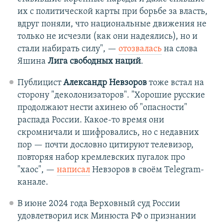
их с политической карты при борьбе за власть,
вдруг поняли, что национальные движения не
только не исчезли (как они надеялись), но и
стали набирать силу", —
отозвалась
на слова
Яшина
Лига свободных наций
.
Публицист
Александр Невзоров
тоже встал на
сторону "деколонизаторов". "Хорошие русские
продолжают нести ахинею об "опасности"
распада России. Какое-то время они
скромничали и шифровались, но с недавних
пор — почти дословно цитируют телевизор,
повторяя набор кремлевских пугалок про
"хаос", —
написал
Невзоров в своём Telegram-
канале.
В июне 2024 года Верховный суд России
удовлетворил иск Минюста РФ о признании