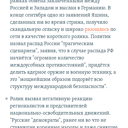
рамках обмена заключёнными между
Россией и Западом и выслан в Германию. В
конце сентября одно из заявлений Яшина,
сделанных им во время стрима, получило
скандальную огласку и широко
разошлось
по
сети в качестве короткого ролика. Политик
назвал распад России "трагическим
сценарием", заявив, что в случае распада РФ
начнётся "огромное количество
междоусобных противостояний", придётся
делить ядерное оружие и военную технику, а
это "мощнейшим образом подорвёт всю
структуру международной безопасности".
Ролик вызвал негативную реакцию
регионалистов и представителей
национально-освободительных движений.
"Русские "демократы", ранее ни во что не
ставившие коренные народы и даже снявшие