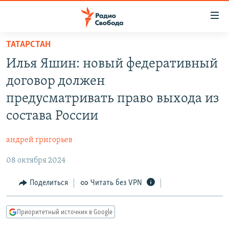
Ссылки
для
упрощенного
ТАТАРСТАН
ПРОГРАММЫ
доступа
Илья Яшин: новый федеративный
ПОДКАСТЫ
Вернуться
договор должен
к
АВТОРСКИЕ ПРОЕКТЫ
предусматривать право выхода из
основному
ЦИТАТЫ СВОБОДЫ
содержанию
состава России
Вернутся
МНЕНИЯ
к
андрей григорьев
КУЛЬТУРА
главной
08 октября 2024
навигации
IDEL.РЕАЛИИ
Вернутся
КАВКАЗ.РЕАЛИИ
Поделиться
Читать без VPN
к
СЕВЕР.РЕАЛИИ
поиску
Приоритетный источник в Google
СИБИРЬ.РЕАЛИИ