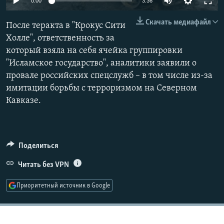
0:00
3:36
РАСПИСАНИЕ ВЕЩАНИЯ
240p
Скачать медиафайл
После теракта в "Крокус Сити
ПОДПИШИТЕСЬ НА РАССЫЛКУ
360p
Холле", ответственность за
который взяла на себя ячейка группировки
480p
СОЦИАЛЬНЫЕ СЕТИ
Auto
240p
360p
480p
"Исламское государство", аналитики заявили о
720p
провале российских спецслужб – в том числе из-за
720p
1080p
1080p
имитации борьбы с терроризмом на Северном
Кавказе.
Все сайты РСЕ/РС
Поделиться
Читать без VPN
Приоритетный источник в Google