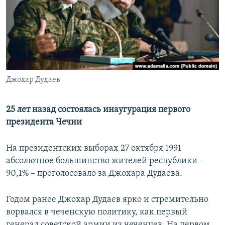
РАСПИСАНИЕ ВЕЩАНИЯ
ПОДПИШИТЕСЬ НА РАССЫЛКУ
СОЦИАЛЬНЫЕ СЕТИ
Джохар Дудаев
25 лет назад состоялась инаугурация первого
президента Чечни
Все сайты РСЕ/РС
На президентских выборах 27 октября 1991
абсолютное большинство жителей республики –
90,1% – проголосовало за Джохара Дудаева.
Годом ранее Джохар Дудаев ярко и стремительно
ворвался в чеченскую политику, как первый
генерал советской армии из чеченцев. На первом