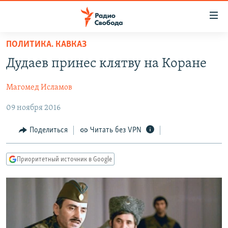
Ссылки
для
упрощенного
ПОЛИТИКА. КАВКАЗ
ПРОГРАММЫ
доступа
Дудаев принес клятву на Коране
ПОДКАСТЫ
Вернуться
к
Магомед Исламов
АВТОРСКИЕ ПРОЕКТЫ
основному
09 ноября 2016
ЦИТАТЫ СВОБОДЫ
содержанию
Вернутся
МНЕНИЯ
Поделиться
Читать без VPN
к
КУЛЬТУРА
главной
Приоритетный источник в Google
навигации
IDEL.РЕАЛИИ
Вернутся
КАВКАЗ.РЕАЛИИ
к
СЕВЕР.РЕАЛИИ
поиску
СИБИРЬ.РЕАЛИИ