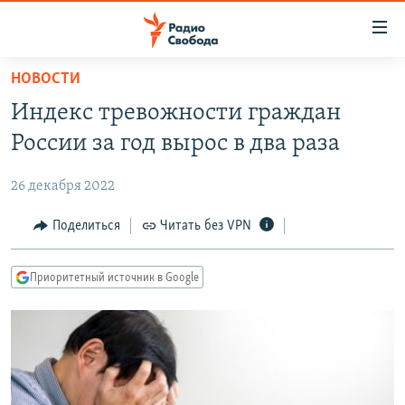
Ссылки
для
упрощенного
НОВОСТИ
ПРОГРАММЫ
доступа
Индекс тревожности граждан
ПОДКАСТЫ
Вернуться
России за год вырос в два раза
к
АВТОРСКИЕ ПРОЕКТЫ
основному
26 декабря 2022
ЦИТАТЫ СВОБОДЫ
содержанию
Вернутся
МНЕНИЯ
Поделиться
Читать без VPN
к
КУЛЬТУРА
главной
Приоритетный источник в Google
навигации
IDEL.РЕАЛИИ
Вернутся
КАВКАЗ.РЕАЛИИ
к
СЕВЕР.РЕАЛИИ
поиску
СИБИРЬ.РЕАЛИИ