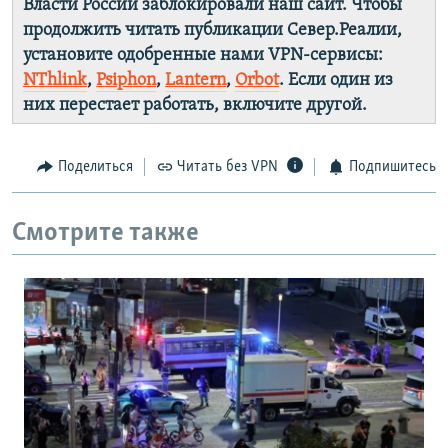
Власти России заблокировали наш сайт. Чтобы
продолжить читать публикации Север.Реалии,
установите одобренные нами VPN-сервисы:
NThlink
,
Psiphon
,
Lantern
,
Orbot
. Если один из
них перестает работать, включите другой.
Поделиться
Читать без VPN
Подпишитесь
Смотрите также