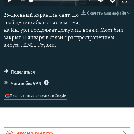
0:00
1:30
РАСПИСАНИЕ ВЕЩАНИЯ
Скачать медиафайл
25-дневный карантин снят. По
ПОДПИШИТЕСЬ НА РАССЫЛКУ
сообщению абхазских властей,
на Ингури продолжат дежурить врачи. Мост был
СОЦИАЛЬНЫЕ СЕТИ
закрыт 11 января в связи с распространением
вируса H1N1 в Грузии.
Поделиться
Все сайты РСЕ/РС
Читать без VPN
Приоритетный источник в Google