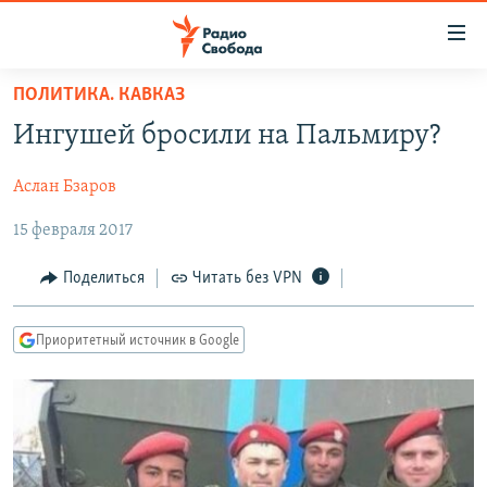
Ссылки
для
упрощенного
ПОЛИТИКА. КАВКАЗ
ПРОГРАММЫ
доступа
Ингушей бросили на Пальмиру?
ПОДКАСТЫ
Вернуться
к
Аслан Бзаров
АВТОРСКИЕ ПРОЕКТЫ
основному
15 февраля 2017
ЦИТАТЫ СВОБОДЫ
содержанию
Вернутся
МНЕНИЯ
Поделиться
Читать без VPN
к
КУЛЬТУРА
главной
Приоритетный источник в Google
навигации
IDEL.РЕАЛИИ
Вернутся
КАВКАЗ.РЕАЛИИ
к
СЕВЕР.РЕАЛИИ
поиску
СИБИРЬ.РЕАЛИИ