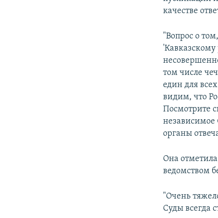
качестве отв
"Вопрос о то
'Кавказскому
несовершенно
том числе че
един для все
видим, что Р
Посмотрите с
независимое 
органы отвеча
Она отметила
ведомством б
"Очень тяжел
Суды всегда с