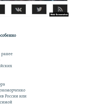
особенно
 ранее
о
ийских
ора
ерноморченко
ив России или
исимой