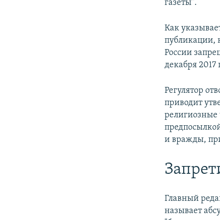
газеты".
Как указывае
публикации, 
России запре
декабря 2017 
Регулятор отв
приводит утв
религиозные 
предпосылкой
и вражды, пр
Запрети
Главный реда
называет абс