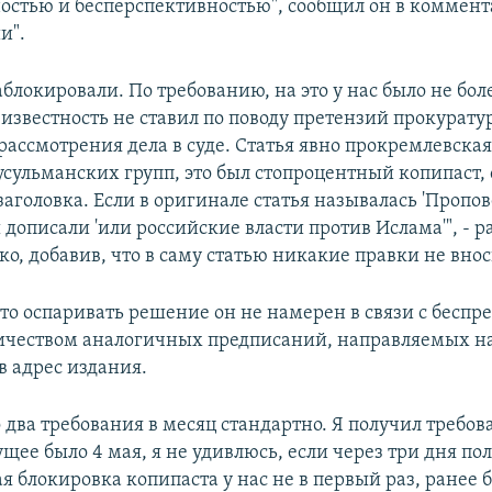
остью и бесперспективностью", сообщил он в коммен
и".
блокировали. По требованию, на это у нас было не боле
известность не ставил по поводу претензий прокурату
 рассмотрения дела в суде. Статья явно прокремлевская
сульманских групп, это был стопроцентный копипаст,
аголовка. Если в оригинале статья называлась 'Пропов
ы дописали 'или российские власти против Ислама'", - р
о, добавив, что в саму статью никакие правки не внос
что оспаривать решение он не намерен в связи с беспр
ичеством аналогичных предписаний, направляемых 
в адрес издания.
 два требования в месяц стандартно. Я получил требов
щее было 4 мая, я не удивлюсь, если через три дня по
я блокировка копипаста у нас не в первый раз, ранее