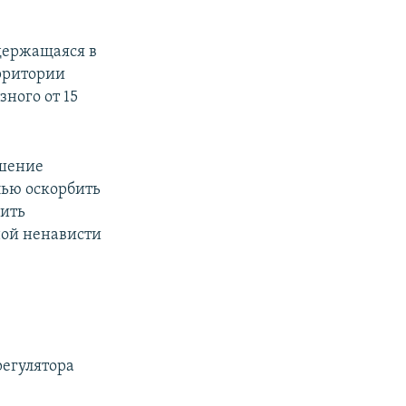
держащаяся в
ерритории
ного от 15
ешение
лью оскорбить
жить
ной ненависти
регулятора