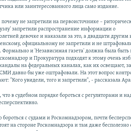
етчика или заинтересованного лица само издание.
м, почему не запретили на первоисточнике – риторичес
 узлу' запретили распространение информации о
летней девочке и наказали за это, а двадцати другим 
ченскому, официальному не запретили и не штрафовал
х. Формально и 'Независимая газета' должна была быть
оскомнадзор и Прокуратура подходят к этому очень изб
кандалы на федеральных каналах, как их освещают, за
СМИ давно бы уже оштрафовали. На этот вопрос кон
ют: "Кого увидели, того и запретили", - рассказала Ара
, что в судебном порядке бороться с регуляторами и н
есперспективно.
о бороться с судами и Роскомнадзором, почти бесперсп
тоят на стороне Роскомнадзора и там даже бесполезно 