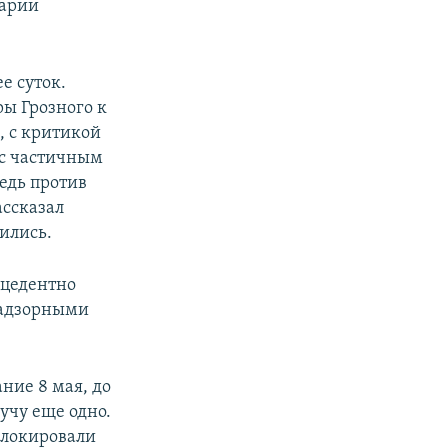
тарии
е суток.
ры Грозного к
, с критикой
 с частичным
едь против
ассказал
ились.
ецедентно
надзорными
ание 8 мая, до
лучу еще одно.
 блокировали