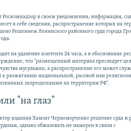
т Роскомнадзор в своем уведомлении, информация, со
несет в себе сведения, распространение которых на т
щено Решением Ленинского районного суда города Гроз
года.
одит на удаление контента 24 часа, а в обоснование р
ерждение, что "размещенный материал преследует це
чувства мусульман, а распространение его может слу
 к разжиганию национальной, расовой или религиоз
изнанных запрещенными на территории РФ".
ли "на глаз"
ктор издания Хамзат Черноморченко решение суда и 
урдным, однако обжаловать не намерен в связи с