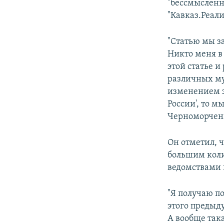
"бессмысленн
"Кавказ.Реали
"Статью мы за
Никто меня в 
этой статье и
различных му
изменением з
России', то м
Черноморченк
Он отметил, 
большим кол
ведомствами 
"Я получаю по
этого предыду
А вообще така