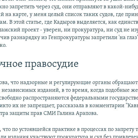
но запретить через суд, они отправляют в какой-нибуд
й на карте, у меня целый список таких судов, где при
м. В этой статье, где Кадыров выделяется, как единст
мский проект - уверен, ни прокуратура, ни суд не из
учив разнарядку из Генпрокуратуры запретили 'на глаз'
ко.
чное правосудие
ова, что надзорные и регулирующие органы обращаю
 независимых изданий, в то время, когда подобные ж
свободно распространяются федеральными государст
икто их не запрещает, рассказала в комментарии "Кав
тра защиты прав СМИ Галина Арапова.
 что по устоявшейся практике в процессах по запрету 
ли издания участвуют прокуратура и суд без привлече