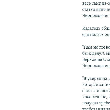
весь сайт из-
статьи явно н
Черноморчен
Издатель обжа
однако все он
"Нам не позв
бы к делу. Се
Верховный, м
Черноморчен
"Я уверен на 
которая зани
список оппоз
комплексно, к
получал требо
требования за