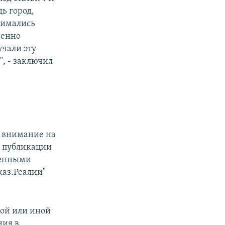
ь город,
нимались
венно
учали эту
", - заключил
т внимание на
е публикации
венными
каз.Реалии"
той или иной
ния в