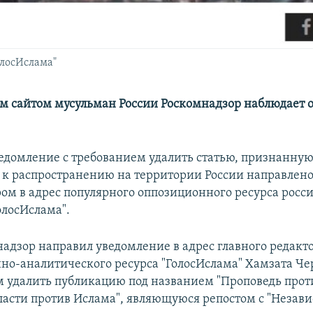
олосИслама"
м сайтом мусульман России Роскомнадзор наблюдает 
едомление с требованием удалить статью, признанную
к распространению на территории России направлен
ом в адрес популярного оппозиционного ресурса росс
олосИслама".
надзор направил уведомление в адрес главного редакт
о-аналитического ресурса "ГолосИслама" Хамзата Ч
м удалить публикацию под названием "Проповедь прот
ласти против Ислама", являющуюся репостом с "Незав