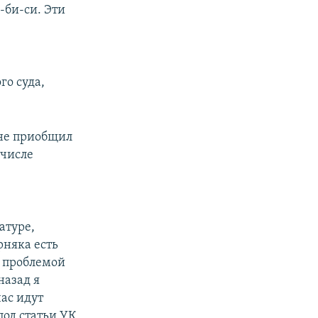
и-би-си. Эти
го суда,
 не приобщил
 числе
атуре,
рняка есть
й проблемой
назад я
час идут
под статьи УК