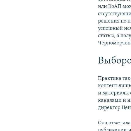
или КоАП мож
отсутствующи
решения по на
успешный исла
статью, а пол
Черноморчен
Выборо
Практика так
контент лишь
и материалы 
каналами и н
директор Цен
Она отметила,
публикации и