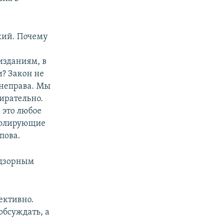
кий. Почему
изданиям, в
и? Закон не
 неправа. Мы
ирательно.
 это любое
тролирующие
пова.
адзорным
ективно.
обсуждать, а