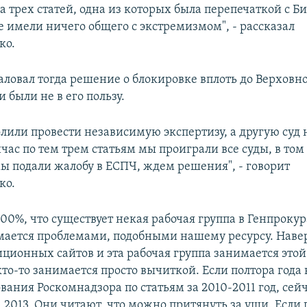
за трех статей, одна из которых была перепечаткой с Б
е имели ничего общего с экстремизмом", - рассказал
ко.
ловал тогда решение о блокировке вплоть до Верховно
и были не в его пользу.
олили провести независимую экспертизу, а другую суд
йчас по тем трем статьям мы проиграли все суды, в том
ы подали жалобу в ЕСПЧ, ждем решения", - говорит
ко.
100%, что существует некая рабочая группа в Генпрокур
мается проблемами, подобными нашему ресурсу. Наве
иционных сайтов и эта рабочая группа занимается это
то-то занимается просто вычиткой. Если полтора года 
вания Роскомнадзора по статьям за 2010-2011 год, сей
 2013. Они читают, что можно притянуть за уши. Если 