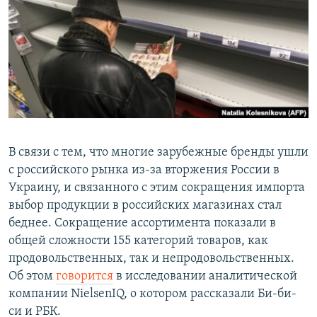
РАСПИСАНИЕ ВЕЩАНИЯ
ПОДПИШИТЕСЬ НА РАССЫЛКУ
СОЦИАЛЬНЫЕ СЕТИ
В связи с тем, что многие зарубежные бренды ушли
с российского рынка из-за вторжения России в
Все сайты РСЕ/РС
Украину, и связанного с этим сокращения импорта
выбор продукции в российских магазинах стал
беднее. Сокращение ассортимента показали в
общей сложности 155 категорий товаров, как
продовольственных, так и непродовольственных.
Об этом
говорится
в исследовании аналитической
компании NielsenIQ, о котором рассказали Би-би-
си и РБК.