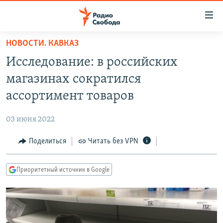
Ссылки
для
упрощенного
НОВОСТИ. КАВКАЗ
ПРОГРАММЫ
доступа
Исследование: в российских
ПОДКАСТЫ
Вернуться
магазинах сократился
к
АВТОРСКИЕ ПРОЕКТЫ
ассортимент товаров
основному
ЦИТАТЫ СВОБОДЫ
содержанию
03 июня 2022
Вернутся
МНЕНИЯ
к
Поделиться
Читать без VPN
КУЛЬТУРА
главной
навигации
IDEL.РЕАЛИИ
Приоритетный источник в Google
Вернутся
КАВКАЗ.РЕАЛИИ
к
СЕВЕР.РЕАЛИИ
поиску
СИБИРЬ.РЕАЛИИ