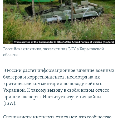
РАСПИСАНИЕ ВЕЩАНИЯ
ПОДПИШИТЕСЬ НА РАССЫЛКУ
СОЦИАЛЬНЫЕ СЕТИ
Российская техника, захваченная ВСУ в Харьковской
области
Все сайты РСЕ/РС
В России растёт информационное влияние военных
блогеров и корреспондентов, несмотря на их
критические комментарии по поводу войны с
Украиной. К такому выводу в своём новом отчете
пришли эксперты Института изучения войны
(ISW).
Специалисты института отмечают, что сообщество