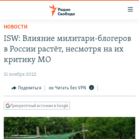
Ссылки
для
упрощенного
НОВОСТИ
ПРОГРАММЫ
доступа
ISW: Влияние милитари-блогеров
ПОДКАСТЫ
Вернуться
в России растёт, несмотря на их
к
АВТОРСКИЕ ПРОЕКТЫ
критику МО
основному
ЦИТАТЫ СВОБОДЫ
содержанию
21 ноября 2022
Вернутся
МНЕНИЯ
к
Поделиться
Читать без VPN
КУЛЬТУРА
главной
навигации
IDEL.РЕАЛИИ
Приоритетный источник в Google
Вернутся
КАВКАЗ.РЕАЛИИ
к
СЕВЕР.РЕАЛИИ
поиску
СИБИРЬ.РЕАЛИИ