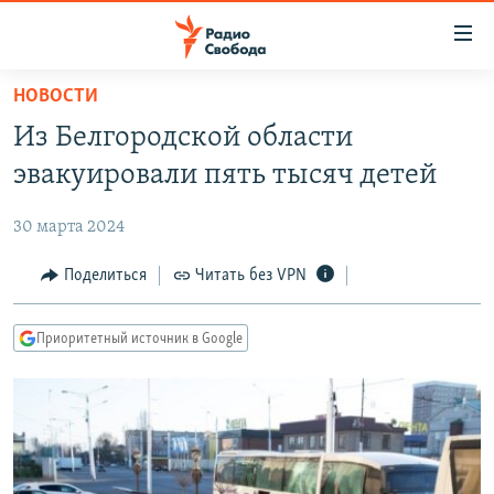
Ссылки
для
упрощенного
НОВОСТИ
ПРОГРАММЫ
доступа
Из Белгородской области
ПОДКАСТЫ
Вернуться
эвакуировали пять тысяч детей
к
АВТОРСКИЕ ПРОЕКТЫ
основному
30 марта 2024
ЦИТАТЫ СВОБОДЫ
содержанию
Вернутся
МНЕНИЯ
Поделиться
Читать без VPN
к
КУЛЬТУРА
главной
Приоритетный источник в Google
навигации
IDEL.РЕАЛИИ
Вернутся
КАВКАЗ.РЕАЛИИ
к
СЕВЕР.РЕАЛИИ
поиску
СИБИРЬ.РЕАЛИИ