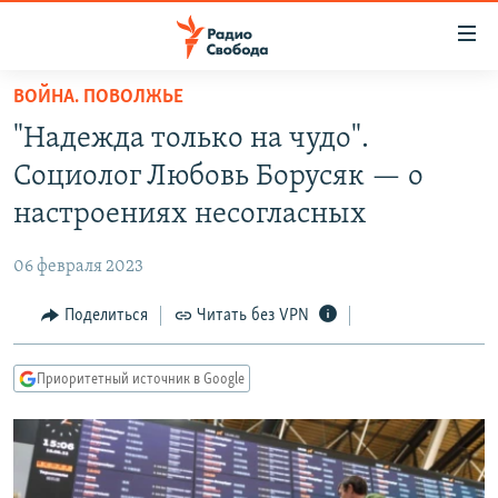
Ссылки
для
упрощенного
ВОЙНА. ПОВОЛЖЬЕ
ПРОГРАММЫ
доступа
"Надежда только на чудо".
ПОДКАСТЫ
Вернуться
Социолог Любовь Борусяк — о
к
АВТОРСКИЕ ПРОЕКТЫ
настроениях несогласных
основному
ЦИТАТЫ СВОБОДЫ
содержанию
06 февраля 2023
Вернутся
МНЕНИЯ
к
Поделиться
Читать без VPN
КУЛЬТУРА
главной
навигации
IDEL.РЕАЛИИ
Приоритетный источник в Google
Вернутся
КАВКАЗ.РЕАЛИИ
к
СЕВЕР.РЕАЛИИ
поиску
СИБИРЬ.РЕАЛИИ