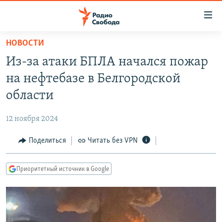
Ссылки
для
упрощенного
НОВОСТИ
ПРОГРАММЫ
доступа
Из-за атаки БПЛА начался пожар
ПОДКАСТЫ
Вернуться
на нефтебазе в Белгородской
к
АВТОРСКИЕ ПРОЕКТЫ
области
основному
ЦИТАТЫ СВОБОДЫ
содержанию
12 ноября 2024
Вернутся
МНЕНИЯ
к
Поделиться
Читать без VPN
КУЛЬТУРА
главной
навигации
IDEL.РЕАЛИИ
Приоритетный источник в Google
Вернутся
КАВКАЗ.РЕАЛИИ
к
СЕВЕР.РЕАЛИИ
поиску
СИБИРЬ.РЕАЛИИ