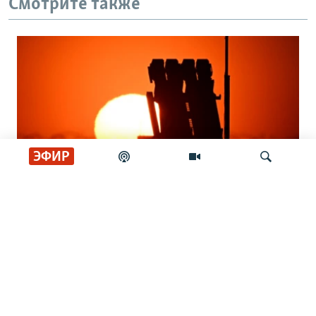
Смотрите также
ЭФИР
Кто защитит украинское небо? Вопрос
Искать
о ПВО становится критическим