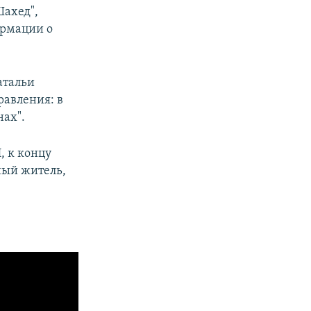
Шахед",
ормации о
атальи
равления: в
нах".
, к концу
ый житель,