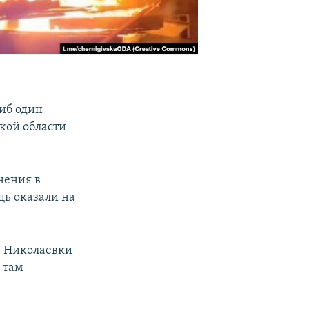
гиб один
кой области
нения в
щь оказали на
е Николаевки
 там