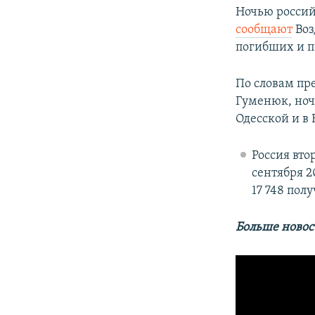
Ночью россий
сообщают
Воз
погибших и п
По словам пр
Гуменюк, но
Одесской и в
Россия вто
сентября 2
17 748 пол
Больше новос