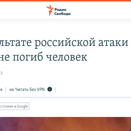
льтате российской атаки
не погиб человек
23
ся
Читать без VPN
сточник в Google