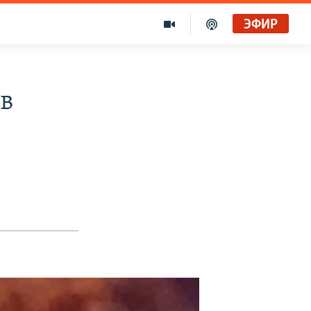
ЭФИР
 в