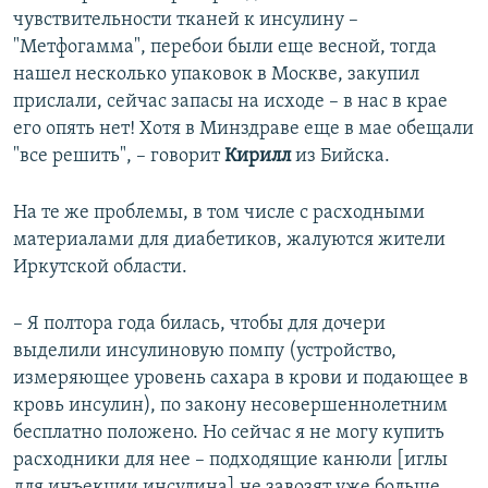
чувствительности тканей к инсулину –
"Метфогамма", перебои были еще весной, тогда
нашел несколько упаковок в Москве, закупил
прислали, сейчас запасы на исходе – в нас в крае
его опять нет! Хотя в Минздраве еще в мае обещали
"все решить", – говорит
Кирилл
из Бийска.
На те же проблемы, в том числе с расходными
материалами для диабетиков, жалуются жители
Иркутской области.
– Я полтора года билась, чтобы для дочери
выделили инсулиновую помпу (устройство,
измеряющее уровень сахара в крови и подающее в
кровь инсулин), по закону несовершеннолетним
бесплатно положено. Но сейчас я не могу купить
расходники для нее – подходящие канюли [иглы
для инъекции инсулина] не завозят уже больше