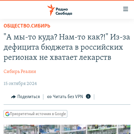
Ссылки
для
упрощенного
ОБЩЕСТВО.СИБИРЬ
ПРОГРАММЫ
доступа
"А мы-то куда? Нам-то как?!" Из-за
ПОДКАСТЫ
Вернуться
дефицита бюджета в российских
к
АВТОРСКИЕ ПРОЕКТЫ
регионах не хватает лекарств
основному
ЦИТАТЫ СВОБОДЫ
содержанию
Сибирь Реалии
Вернутся
МНЕНИЯ
к
15 октября 2024
КУЛЬТУРА
главной
навигации
IDEL.РЕАЛИИ
Поделиться
Читать без VPN
Вернутся
КАВКАЗ.РЕАЛИИ
к
Приоритетный источник в Google
СЕВЕР.РЕАЛИИ
поиску
СИБИРЬ.РЕАЛИИ