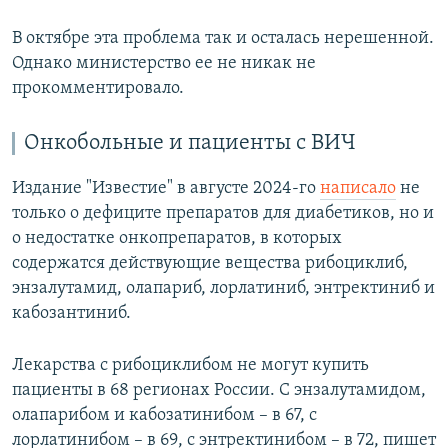
В октябре эта проблема так и осталась нерешенной.
Однако министерство ее не никак не
прокомментировало.
Онкобольные и пациенты с ВИЧ
Издание "Известие" в августе 2024-го
написало
не
только о дефиците препаратов для диабетиков, но и
о недостатке онкопрепаратов, в которых
содержатся действующие вещества рибоциклиб,
энзалутамид, олапариб, лорлатиниб, энтректиниб и
кабозантиниб.
Лекарства с рибоциклибом не могут купить
пациенты в 68 регионах России. С энзалутамидом,
олапарибом и кабозатинибом – в 67, с
лорлатинибом – в 69, с энтректинибом – в 72, пишет