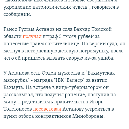
"вдохновила школьников на новые свершения и
укрепление патриотических чувств", говорится в
сообщении.
Ранее Рустам Астанов из села Бакчар Томской
области
получал
штраф 5 тысяч рублей за
нанесение травм сожительнице. По версии суда, он
метнул в потерпевшую детскую погремушку, после
чего ей пришлось вызвать скорую из-за ушиба.
У Астанова есть Орден мужества и "Бахмутская
мясорубка" - награда ЧВК "Вагнер" за взятие
Бахмута. На встрече в вице-губернатором он
рассказывал, что получил ранение, наступив на
мину. Представитель правительства Игорь
Толстоносов
посоветовал
Астанову устроиться в
пункт отбора контрактников Минобороны.