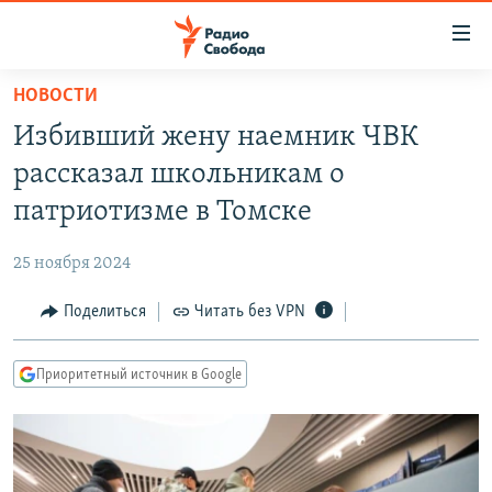
Ссылки
для
упрощенного
НОВОСТИ
ПРОГРАММЫ
доступа
Избивший жену наемник ЧВК
ПОДКАСТЫ
Вернуться
рассказал школьникам о
к
АВТОРСКИЕ ПРОЕКТЫ
патриотизме в Томске
основному
ЦИТАТЫ СВОБОДЫ
содержанию
25 ноября 2024
Вернутся
МНЕНИЯ
к
Поделиться
Читать без VPN
КУЛЬТУРА
главной
навигации
IDEL.РЕАЛИИ
Приоритетный источник в Google
Вернутся
КАВКАЗ.РЕАЛИИ
к
СЕВЕР.РЕАЛИИ
поиску
СИБИРЬ.РЕАЛИИ