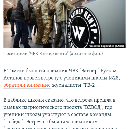
РАСПИСАНИЕ ВЕЩАНИЯ
ПОДПИШИТЕСЬ НА РАССЫЛКУ
СОЦИАЛЬНЫЕ СЕТИ
Посетители "ЧВК Вагнер центр" (архивное фото)
Все сайты РСЕ/РС
В Томске бывший наемник ЧВК "Вагнер" Рустам
Астанов провел встречу с учениками школы №28,
обратили внимание
журналисты "ТВ-2".
В паблике школы сказано, что встреча прошла в
рамках патриотического проекта "ВZВОД", где
ученики школы участвуют в составе команды
"Победа". Встреча с бывшим наемником