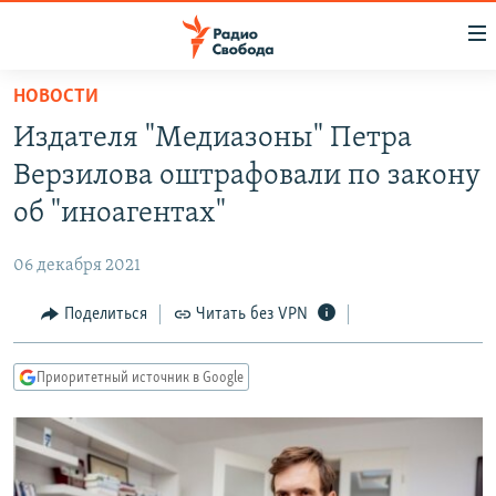
Ссылки
для
упрощенного
НОВОСТИ
ПРОГРАММЫ
доступа
Издателя "Медиазоны" Петра
ПОДКАСТЫ
Вернуться
Верзилова оштрафовали по закону
к
АВТОРСКИЕ ПРОЕКТЫ
об "иноагентах"
основному
ЦИТАТЫ СВОБОДЫ
содержанию
06 декабря 2021
Вернутся
МНЕНИЯ
к
Поделиться
Читать без VPN
КУЛЬТУРА
главной
навигации
IDEL.РЕАЛИИ
Приоритетный источник в Google
Вернутся
КАВКАЗ.РЕАЛИИ
к
СЕВЕР.РЕАЛИИ
поиску
СИБИРЬ.РЕАЛИИ