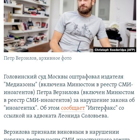
РАСПИСАНИЕ ВЕЩАНИЯ
ПОДПИШИТЕСЬ НА РАССЫЛКУ
СОЦИАЛЬНЫЕ СЕТИ
Петр Верзилов, архивное фото
Все сайты РСЕ/РС
Головинский суд Москвы оштрафовал издателя
"Медиазоны" (включена Минюстом в реестр СМИ-
иноагентов) Петра Верзилова (включен Минюстом
в реестр СМИ-иноагентов) за нарушение закона об
"иноагентах". Об этом
сообщает
"Интерфакс" со
ссылкой на адвоката Леонида Соловьева.
Верзилова признали виновным в нарушении