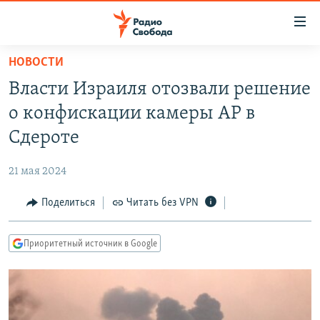
Ссылки
для
упрощенного
НОВОСТИ
ПРОГРАММЫ
доступа
Власти Израиля отозвали решение
ПОДКАСТЫ
Вернуться
о конфискации камеры AP в
к
АВТОРСКИЕ ПРОЕКТЫ
Сдероте
основному
ЦИТАТЫ СВОБОДЫ
содержанию
21 мая 2024
Вернутся
МНЕНИЯ
к
Поделиться
Читать без VPN
КУЛЬТУРА
главной
навигации
IDEL.РЕАЛИИ
Приоритетный источник в Google
Вернутся
КАВКАЗ.РЕАЛИИ
к
СЕВЕР.РЕАЛИИ
поиску
СИБИРЬ.РЕАЛИИ