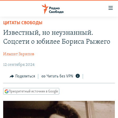
Ссылки
для
упрощенного
ЦИТАТЫ СВОБОДЫ
ПРОГРАММЫ
доступа
Известный, но неузнанный.
ПОДКАСТЫ
Вернуться
Соцсети о юбилее Бориса Рыжего
к
АВТОРСКИЕ ПРОЕКТЫ
основному
Ильшат Зарипов
ЦИТАТЫ СВОБОДЫ
содержанию
Вернутся
12 сентября 2024
МНЕНИЯ
к
КУЛЬТУРА
Поделиться
Читать без VPN
главной
навигации
IDEL.РЕАЛИИ
Вернутся
Приоритетный источник в Google
КАВКАЗ.РЕАЛИИ
к
СЕВЕР.РЕАЛИИ
поиску
СИБИРЬ.РЕАЛИИ