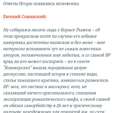
Ответы Игорю появились мгновенно.
Евгений Соминский:
Не собирался писать сюда о Борисе Рыжем – об
этом прекрасном поэте по случаю его юбилея
наверняка достаточно написали и без меня – мне
интересно вспоминать тут не самых известных
авторов, незамеченных или забытых, а со славой БР
вряд ли кто может поспорить – но в газете
"Коммерсант" вышла породившая целую
дискуссию, настоящий шторм в стакане воды,
статья тамошнего критика, взявшегося развенчать
БР: мол, это пастиш и масскульт, поэт, не
сказавший ничего оригинального, сплошная
эксплуатация романтического мифа, а своей славой
он обязан самоубийству в 26 лет и трагическому
надрыву, неизбежному для принятой им, по сути,