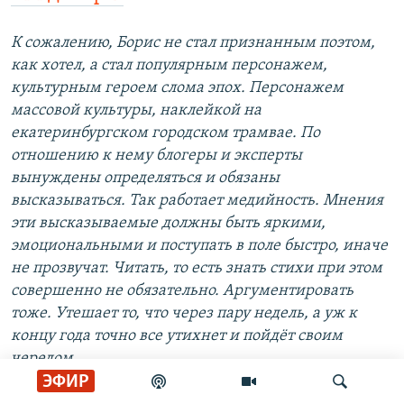
К сожалению, Борис не стал признанным поэтом,
как хотел, а стал популярным персонажем,
культурным героем слома эпох. Персонажем
массовой культуры, наклейкой на
екатеринбургском городском трамвае. По
отношению к нему блогеры и эксперты
вынуждены определяться и обязаны
высказываться. Так работает медийность. Мнения
эти высказываемые должны быть яркими,
эмоциональными и поступать в поле быстро, иначе
не прозвучат. Читать, то есть знать стихи при этом
совершенно не обязательно. Аргументировать
тоже. Утешает то, что через пару недель, а уж к
концу года точно все утихнет и пойдёт своим
чередом.
ЭФИР
Экспертное их мнение такое: Рыжий был поэтом
неважным, едва ли даже средним, абсолютно