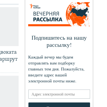
двоката
маршрут