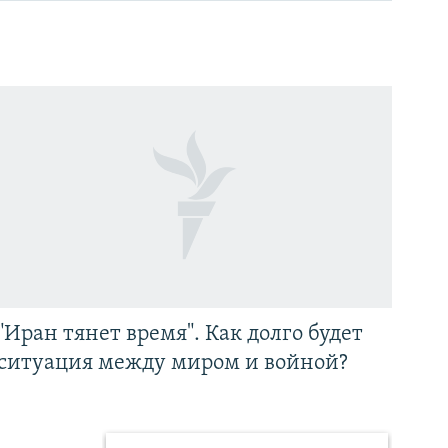
"Иран тянет время". Как долго будет
ситуация между миром и войной?