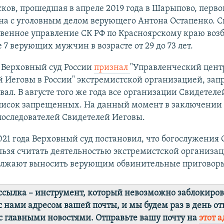
ков, прошедшая в апреле 2019 года в Шарыпово, перв
на с уголовным делом верующего Антона Остапенко. Сп
твенное управление СК РФ по Красноярскому краю возб
 7 верующих мужчин в возрасте от 29 до 73 лет.
у Верховный суд России
признал
"Управленческий цент
 Иеговы в России" экстремистской организацией, запр
ал. В августе того же года все организации Свидетел
список запрещенных. На данный момент в заключении 
последователей Свидетелей Иеговы.
021 года Верховный суд постановил, что богослужения
ьзя считать деятельностью экстремистской организац
олжают выносить верующим обвинительные приговор
ссылка – инструмент, который невозможно заблокиров
с нами адресом вашей почты, и мы будем раз в день от
с главными новостями. Отправьте вашу почту на
этот а