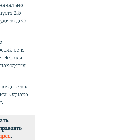
оначально
устя 2,5
удило дело
р
етил ее и
ей Иеговы
находятся
 Свидетелей
ии. Однако
ы.
ать.
правлять
дрес
.