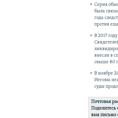
Серия обыс
была связа
года следс
против еще
В 2017 год
Свидетелей
ликвидиров
внесли в 
свыше 80 
В ноябре 2
Иеговы нел
суды прод
Почтовая ра
Поделитесь 
вам письмо 