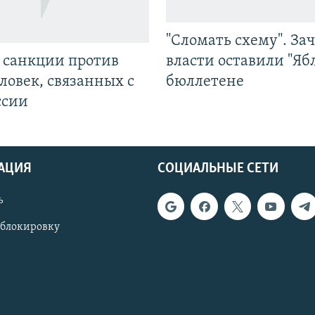
"Сломать схему". За
л санкции против
власти оставили "Ябл
ловек, связанных с
бюллетене
ссии
АЦИЯ
СОЦИАЛЬНЫЕ СЕТИ
ь
 блокировку