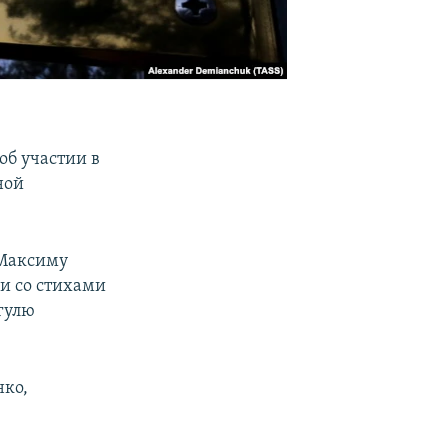
об участии в
ной
 Максиму
и со стихами
игулю
ко,