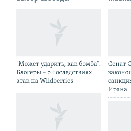
"Может ударить, как бомба".
Сенат 
Блогеры – о последствиях
законо
атак на Wildberries
санкци
Ирана