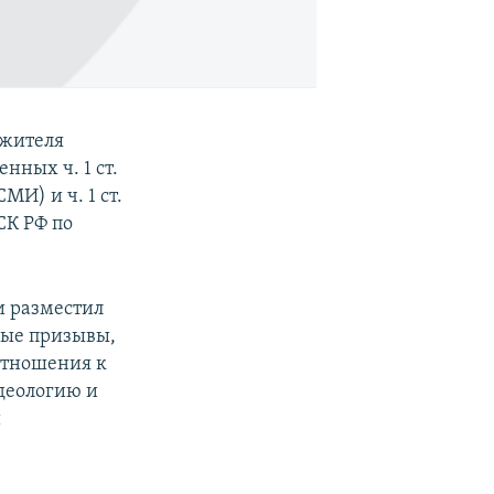
 жителя
нных ч. 1 ст.
И) и ч. 1 ст.
СК РФ по
и разместил
ные призывы,
отношения к
деологию и
и
ю