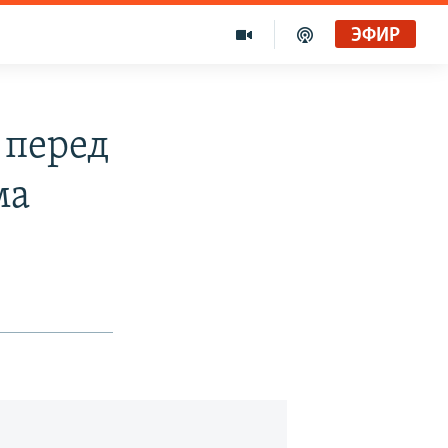
ЭФИР
 перед
ма