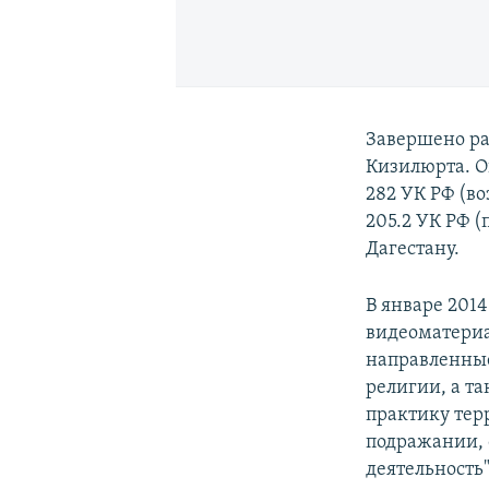
Завершено ра
Кизилюрта. О
282 УК РФ (в
205.2 УК РФ 
Дагестану.
В январе 201
видеоматериа
направленные
религии, а т
практику те
подражании,
деятельность"