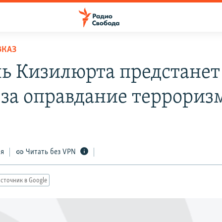
ВКАЗ
ь Кизилюрта предстанет
 за оправдание террориз
ся
Читать без VPN
сточник в Google