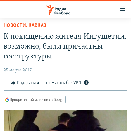
Ссылки
для
упрощенного
НОВОСТИ. КАВКАЗ
ПРОГРАММЫ
доступа
К похищению жителя Ингушетии,
ПОДКАСТЫ
Вернуться
возможно, были причастны
к
АВТОРСКИЕ ПРОЕКТЫ
госструктуры
основному
ЦИТАТЫ СВОБОДЫ
содержанию
25 марта 2017
Вернутся
МНЕНИЯ
к
Поделиться
Читать без VPN
КУЛЬТУРА
главной
навигации
IDEL.РЕАЛИИ
Приоритетный источник в Google
Вернутся
КАВКАЗ.РЕАЛИИ
к
СЕВЕР.РЕАЛИИ
поиску
СИБИРЬ.РЕАЛИИ