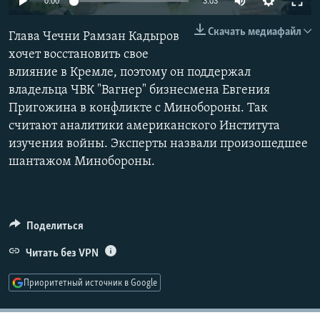
0:00
3:03
РАСПИСАНИЕ ВЕЩАНИЯ
240p
Скачать медиафайл
Глава Чечни Рамзан Кадыров
ПОДПИШИТЕСЬ НА РАССЫЛКУ
360p
хочет восстановить свое
влияние в Кремле, поэтому он поддержал
480p
СОЦИАЛЬНЫЕ СЕТИ
Auto
240p
360p
480p
владельца ЧВК "Вагнер" бизнесмена Евгения
720p
Пригожина в конфликте с Минобороны. Так
720p
1080p
1080p
считают аналитики американского Института
изучения войны. Эксперты назвали произошедшее
шантажом Минобороны.
Все сайты РСЕ/РС
Поделиться
Читать без VPN
Приоритетный источник в Google