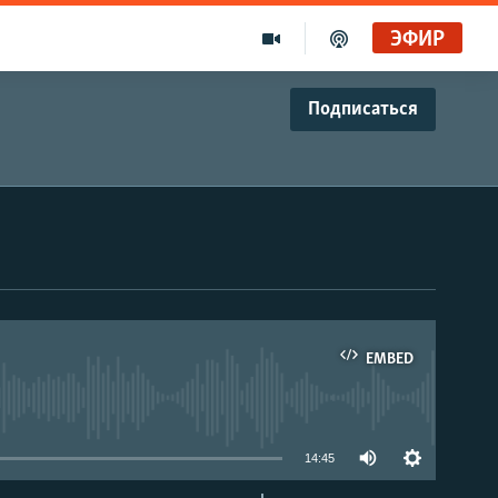
ЭФИР
Подписаться
EMBED
able
14:45