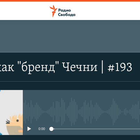
ПОДПИСАТЬСЯ
ак "бренд" Чечни | #193
Apple Podcasts
SoundCloud
Spotify
No media source currently avail
0:00
CastBox