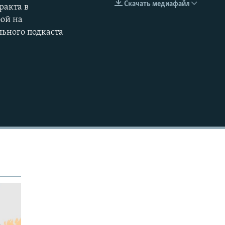
Скачать медиафайл
ракта в
EMBED
бой на
льного подкаста