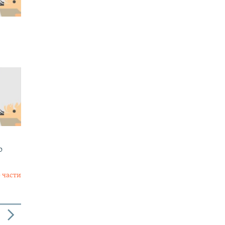
о
 части