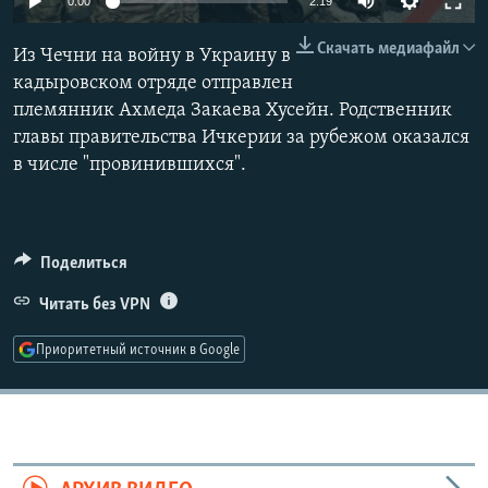
0:00
2:19
РАСПИСАНИЕ ВЕЩАНИЯ
240p
Скачать медиафайл
Из Чечни на войну в Украину в
ПОДПИШИТЕСЬ НА РАССЫЛКУ
360p
кадыровском отряде отправлен
племянник Ахмеда Закаева Хусейн. Родственник
480p
СОЦИАЛЬНЫЕ СЕТИ
Auto
240p
360p
480p
главы правительства Ичкерии за рубежом оказался
720p
в числе "провинившихся".
720p
1080p
1080p
Поделиться
Все сайты РСЕ/РС
Читать без VPN
Приоритетный источник в Google