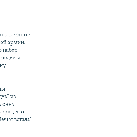
ать желание
кой армии.
то набор
 людей и
ну.
лы
ев" из
лонну
орит, что
Чечня встала"