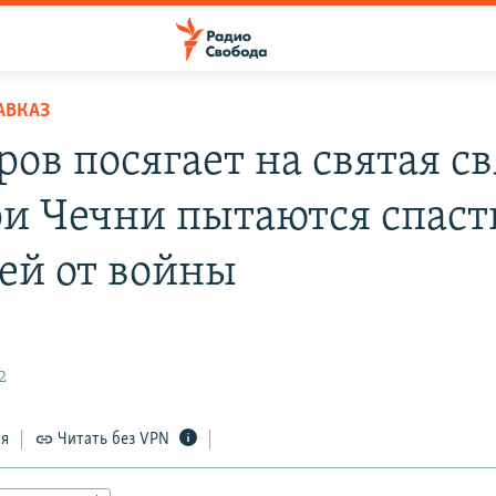
АВКАЗ
ов посягает на святая св
и Чечни пытаются спаст
ей от войны
2
ся
Читать без VPN