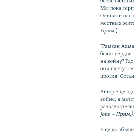
беспочвенных
Мы пока терп
Оставьте нас
местных жит
Прим.
).
"Рамзан Ахмат
болит сердце 
на войну? Гд
они плачут се
против! Остан
Автор еще од
войне, а мате
развлекатель
Jony. – Прим.)
Еще до объяв