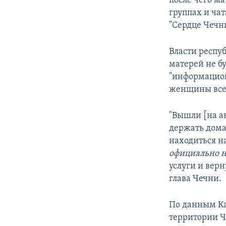
после чего м
группах и ча
"Сердце Чечни
Власти респу
матерей не б
"информацио
женщины все 
"Вышли [на а
держать дома
находиться н
официально н
услуги и верн
глава Чечни.
По данным Ка
территории Ч