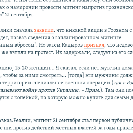
атери Чечни стали обращаться к Кадырову. Они объявил
тах о намерении провести митинг напротив грозненск
" 21 сентября.
блики сначала
заявили
, что никакой акции в Грозном с
удет, назвав сведения о запланированном митинге
нным вбросом". Но затем Кадыров
признал
, что недов
же вышли на протест. Их задержали, следует из его сл
кцию] 15-20 женщин... Я сказал, если нет мужчин дома
, чтобы за ними смотреть... [тогда] эти мужчины дол
а территории специальной военной операции (
так в Р
азывают войну против Украины. – Прим.
). Там они по
утся с копейкой, на которую можно купить для семьи д
вказ.Реалии, митинг 21 сентября стал первой публичн
ечни против действий местных властей за годы правл