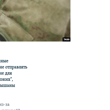
мные
не отправлять
не для
изких",
слышаны
из-за