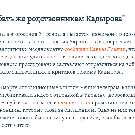
бать же родственникам Кадырова"
чала вторжения 24 февраля пытается продемонстриров
ин поехать воевать против Украины в рядах российс
озащитники неоднократно
сообщали Кавказ.Реалии
, ч
не идет принудительно – силовики похищают молодых
ловного преследования заставляют отправляться на вой
акже заключенных и критиков режима Кадырова.
В марте оппозиционные властям Чечни телеграм-кана
опубликовали видео с отправкой в Украину "добровольц
республики – на записи
слышен плач
провожающих ко
женщин, которые стоят за оцеплением. Одна из них гов
власти никого бы на войну не отправили, если бы "вся 
против этого.