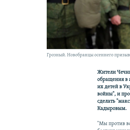
Грозный. Новобранцы осеннего призыва
Жители Чечн
обращения в 
их детей в У
войны", и про
сделать "мак
Кадыровым.
"Мы против в