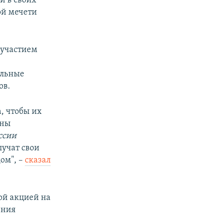
и в своих
ой мечети
 участием
ольные
ов.
, чтобы их
жны
оссии
лучат свои
ом", –
сказал
ой акцией на
ения