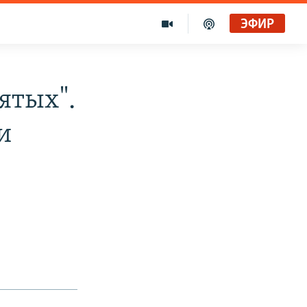
ЭФИР
ятых".
и