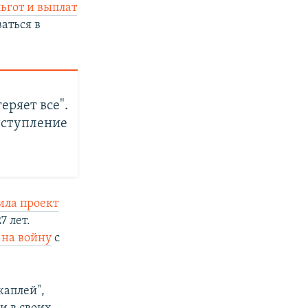
ьгот и выплат
аться в
еряет все".
тступление
ила проект
7 лет.
 на войну
с
каплей",