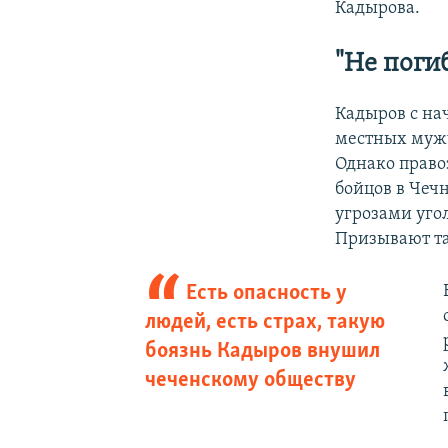
Кадырова.
"Не поги
Кадыров с на
местных мужч
Однако прав
бойцов в Чеч
угрозами уго
Призывают т
Есть опасность у
людей, есть страх, такую
боязнь Кадыров внушил
чеченскому обществу