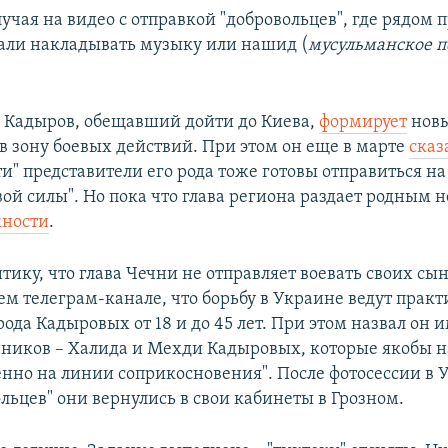
лучая на видео с отправкой "добровольцев", где рядом 
тали накладывать музыку или нашид (
мусульманское п
 Кадыров, обещавший дойти до Киева,
формирует
новы
 в зону боевых действий. При этом он еще в марте
сказ
и" представители его рода тоже готовы отправиться на
ой силы". Но пока что глава региона раздает родным н
ности
.
итику, что глава Чечни не отправляет воевать своих сы
ем телеграм-канале, что борьбу в Украине ведут практ
да Кадыровых от 18 и до 45 лет. При этом назвал он 
нников – Халида и Мехди Кадыровых, которые якобы н
енно на линии соприкосновения". После фотосессии в 
льцев" они вернулись в свои кабинеты в Грозном.