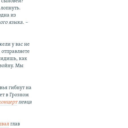
 сыновей?
 лопнуть.
одна из
ого языка. –
жели у вас не
ы отправляете
видишь, как
 войну. Мы
вья гибнут на
ет в Грозном
концерт
певца
ывал
глав