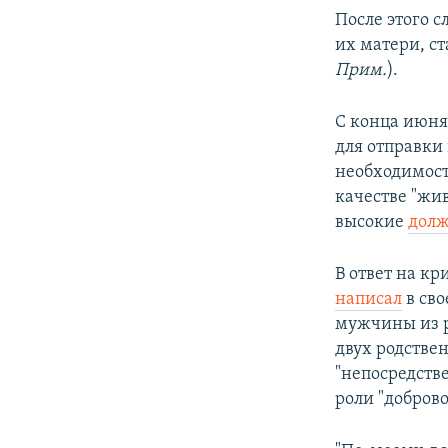
После этого с
их матери, с
Прим.
).
С конца июня
для отправки
необходимост
качестве "жив
высокие
долж
В ответ на кр
написал
в сво
мужчины из ро
двух родстве
"непосредств
роли "доброво