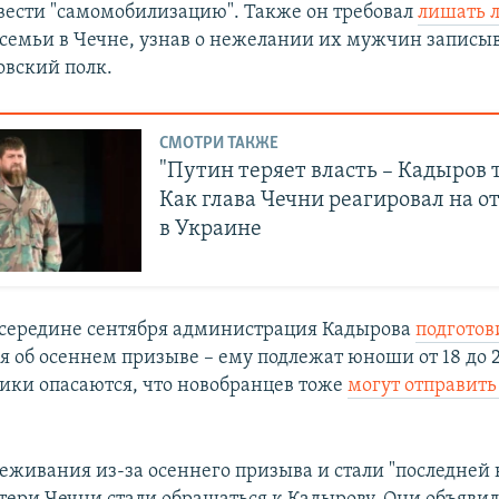
вести "самомобилизацию". Также он требовал
лишать л
емьи в Чечне, узнав о нежелании их мужчин записыв
вский полк.
СМОТРИ ТАКЖЕ
"Путин теряет власть – Кадыров т
Как глава Чечни реагировал на о
в Украине
в середине сентября администрация Кадырова
подготов
 об осеннем призыве – ему подлежат юноши от 18 до 2
ки опасаются, что новобранцев тоже
могут отправить
реживания из-за осеннего призыва и стали "последней 