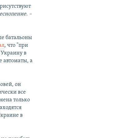
присутствуют
еснопение. –
е батальоны
ал
, что "при
 Украину в
е автоматы, а
новей, он
ически все
имена только
аходятся
Украине в