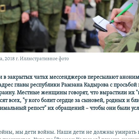
, 2018 г. Иллюстративное фото
и в закрытых чатах мессенджеров пересылают анони
адрес главы республики Рамзана Кадырова с просьбой 
краину. Местные женщины говорят, что вырастили их "
сят всех, "у кого болит сердце за сыновей, родных и бл
симальный репост" их обращений – чтобы они были у
ойны, мы дети войны. Наши дети не должны умирать 