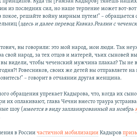
 принципов. Куда ты [Рамзан Кадыров] тянешь наших
им из последних сил, но наше терпение может вот-вот
 в покое, решайте войну мирным путем!" – обращается 
ельниц (
здесь и далее перевод Кавказ.Реалии с чеченск
ович, вы говорили: это мой народ, мои люди. Так неу
за свой народ, за тех отцов и матерей, чьих сыновей в
е вы видели, чтобы чеченский мужчина плакал? Ты не 
годня?! Ровесников, своих же детей вы отправляете на
овитесь!" – говорит в отчаянии другая женщина.
ного обращения упрекает Кадырова, что, когда их сыно
ри их оплакивают, глава Чечни вместо траура устраива
ные шоу (
имеется в виду запланированный на ноябрь
.
ления в России
частичной мобилизации
Кадыров
приз