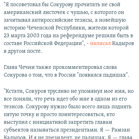
"Я посоветовал бы Сокурову прочитать не свой
американский листочек с чушью, с которого он
зачитывал антироссийские тезисы, а новейшую
историю Чеченской Республики, жители которой
23 марта 2003 года на референдуме решили быть в
составе Российской Федерации", -
написал
Кадыров
в другом посте.
Глава Чечни также прокомментировал слова
Сокурова о том, что в России "появился падишах".
"Кстати, Сокуров трусливо не упомянул мое имя, но
все поняли, что речь идет обо мне в одном из его
тезисов. Сокурову нужно было всего лишь поднять
пятую точку и просто поинтересоваться, кто
выступил с инициативой запретить главам
субъектов называться президентами. Я — Рамзан
Кадыров. И я не президент, не падишах. Я — глава