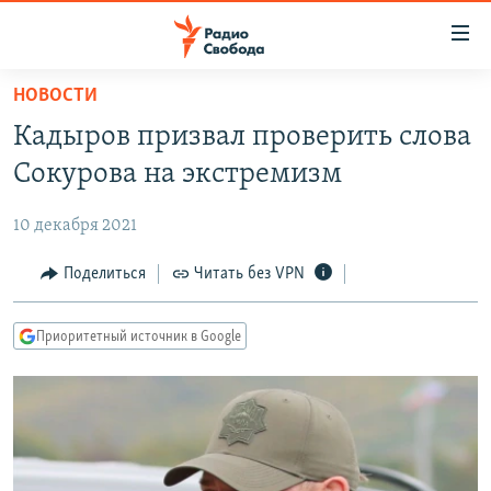
Ссылки
для
упрощенного
НОВОСТИ
ПРОГРАММЫ
доступа
Кадыров призвал проверить слова
ПОДКАСТЫ
Вернуться
Сокурова на экстремизм
к
АВТОРСКИЕ ПРОЕКТЫ
основному
10 декабря 2021
ЦИТАТЫ СВОБОДЫ
содержанию
Вернутся
МНЕНИЯ
Поделиться
Читать без VPN
к
КУЛЬТУРА
главной
Приоритетный источник в Google
навигации
IDEL.РЕАЛИИ
Вернутся
КАВКАЗ.РЕАЛИИ
к
СЕВЕР.РЕАЛИИ
поиску
СИБИРЬ.РЕАЛИИ