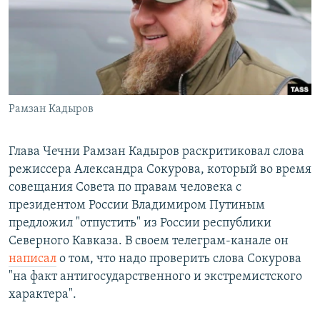
РАСПИСАНИЕ ВЕЩАНИЯ
ПОДПИШИТЕСЬ НА РАССЫЛКУ
СОЦИАЛЬНЫЕ СЕТИ
Рамзан Кадыров
Глава Чечни Рамзан Кадыров раскритиковал слова
режиссера Александра Сокурова, который во время
Все сайты РСЕ/РС
совещания Совета по правам человека с
президентом России Владимиром Путиным
предложил "отпустить" из России республики
Северного Кавказа. В своем телеграм-канале он
написал
о том, что надо проверить слова Сокурова
"на факт антигосударственного и экстремистского
характера".