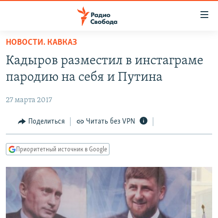
Ссылки
для
упрощенного
НОВОСТИ. КАВКАЗ
ПРОГРАММЫ
доступа
Кадыров разместил в инстаграме
ПОДКАСТЫ
Вернуться
пародию на себя и Путина
к
АВТОРСКИЕ ПРОЕКТЫ
основному
27 марта 2017
ЦИТАТЫ СВОБОДЫ
содержанию
Вернутся
МНЕНИЯ
Поделиться
Читать без VPN
к
КУЛЬТУРА
главной
Приоритетный источник в Google
навигации
IDEL.РЕАЛИИ
Вернутся
КАВКАЗ.РЕАЛИИ
к
СЕВЕР.РЕАЛИИ
поиску
СИБИРЬ.РЕАЛИИ