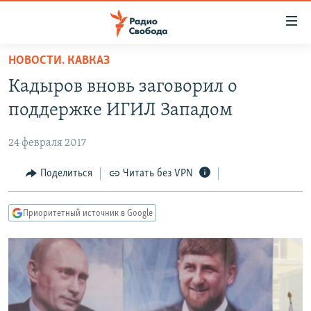
Ссылки
для
упрощенного
НОВОСТИ. КАВКАЗ
ПРОГРАММЫ
доступа
Кадыров вновь заговорил о
ПОДКАСТЫ
Вернуться
поддержке ИГИЛ Западом
к
АВТОРСКИЕ ПРОЕКТЫ
основному
24 февраля 2017
ЦИТАТЫ СВОБОДЫ
содержанию
Вернутся
МНЕНИЯ
Поделиться
Читать без VPN
к
КУЛЬТУРА
главной
Приоритетный источник в Google
навигации
IDEL.РЕАЛИИ
Вернутся
КАВКАЗ.РЕАЛИИ
к
СЕВЕР.РЕАЛИИ
поиску
СИБИРЬ.РЕАЛИИ