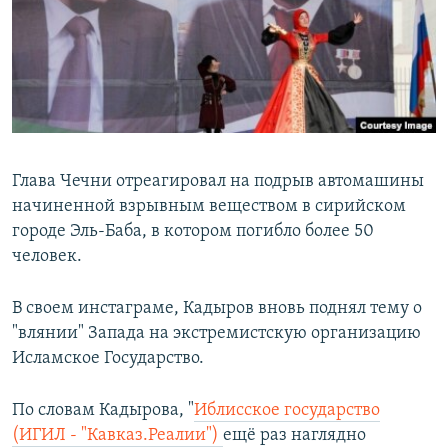
РАСПИСАНИЕ ВЕЩАНИЯ
ПОДПИШИТЕСЬ НА РАССЫЛКУ
СОЦИАЛЬНЫЕ СЕТИ
Глава Чечни отреагировал на подрыв автомашины
начиненной взрывным веществом в сирийском
городе Эль-Баба, в котором погибло более 50
Все сайты РСЕ/РС
человек.
В своем инстаграме, Кадыров вновь поднял тему о
"влянии" Запада на экстремистскую организацию
Исламское Государство.
По словам Кадырова, "
Иблисское государство
(ИГИЛ - "Кавказ.Реалии")
ещё раз наглядно