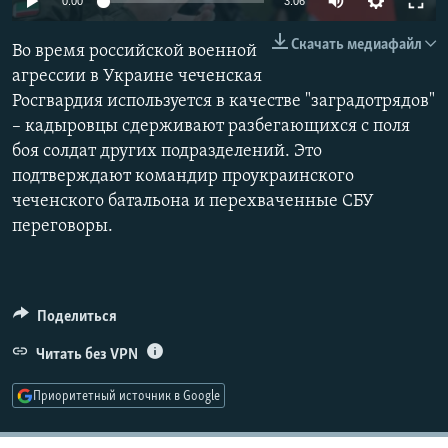
0:00
3:06
РАСПИСАНИЕ ВЕЩАНИЯ
240p
Скачать медиафайл
Во время российской военной
ПОДПИШИТЕСЬ НА РАССЫЛКУ
360p
агрессии в Украине чеченская
Росгвардия используется в качестве "заградотрядов"
480p
СОЦИАЛЬНЫЕ СЕТИ
Auto
240p
360p
480p
– кадыровцы сдерживают разбегающихся с поля
720p
боя солдат других подразделений. Это
720p
1080p
1080p
подтверждают командир проукраинского
чеченского батальона и перехваченные СБУ
переговоры.
Все сайты РСЕ/РС
Поделиться
Читать без VPN
Приоритетный источник в Google