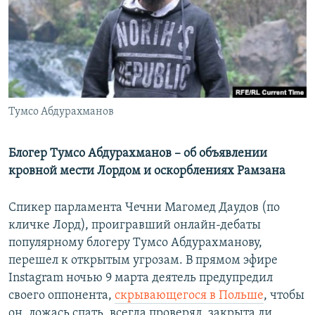
РАСПИСАНИЕ ВЕЩАНИЯ
ПОДПИШИТЕСЬ НА РАССЫЛКУ
СОЦИАЛЬНЫЕ СЕТИ
Тумсо Абдурахманов
Блогер Тумсо Абдурахманов – об объявлении
кровной мести Лордом и оскорблениях Рамзана
Все сайты РСЕ/РС
Спикер парламента Чечни Магомед Даудов (по
кличке Лорд), проигравший онлайн-дебаты
популярному блогеру Тумсо Абдурахманову,
перешел к открытым угрозам. В прямом эфире
Instagram ночью 9 марта деятель предупредил
своего оппонента,
скрывающегося в Польше
, чтобы
он, ложась спать, всегда проверял, закрыта ли