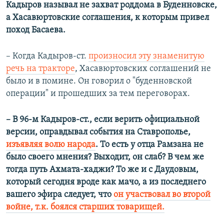
Кадыров называл не захват роддома в Буденновске,
а Хасавюртовские соглашения, к которым привел
поход Басаева.
– Когда Кадыров-ст.
произносил эту знаменитую
речь на тракторе
, Хасавюртовских соглашений не
было и в помине. Он говорил о "буденновской
операции" и прошедших за тем переговорах.
–​
В 96-м Кадыров-ст., если верить официальной
версии, оправдывал события на Ставрополье,
изъявляя волю народа
. То есть у отца Рамзана не
было своего мнения? Выходит, он слаб? В чем же
тогда путь Ахмата-хаджи? То же и с Даудовым,
который сегодня вроде как мачо, а из последнего
вашего эфира следует, что
он участвовал во второй
войне, т.к. боялся старших товарищей.