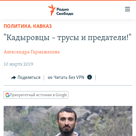
Ссылки
для
упрощенного
ПОЛИТИКА. КАВКАЗ
ПРОГРАММЫ
доступа
"Кадыровцы – трусы и предатели!"
ПОДКАСТЫ
Вернуться
к
Александра Гармажапова
АВТОРСКИЕ ПРОЕКТЫ
основному
10 марта 2019
ЦИТАТЫ СВОБОДЫ
содержанию
Вернутся
МНЕНИЯ
Поделиться
Читать без VPN
к
КУЛЬТУРА
главной
Приоритетный источник в Google
навигации
IDEL.РЕАЛИИ
Вернутся
КАВКАЗ.РЕАЛИИ
к
СЕВЕР.РЕАЛИИ
поиску
СИБИРЬ.РЕАЛИИ