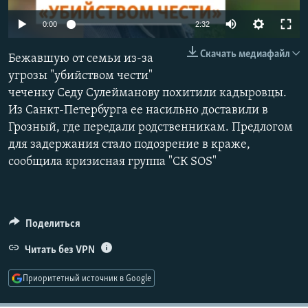
РАСПИСАНИЕ ВЕЩАНИЯ
Auto
0:00
2:32
ПОДПИШИТЕСЬ НА РАССЫЛКУ
240p
Скачать медиафайл
Бежавшую от семьи из-за
360p
СОЦИАЛЬНЫЕ СЕТИ
угрозы "убийством чести"
чеченку Седу Сулейманову похитили кадыровцы.
480p
Auto
240p
360p
480p
Из Санкт-Петербурга ее насильно доставили в
720p
Грозный, где передали родственникам. Предлогом
720p
1080p
1080p
для задержания стало подозрение в краже,
сообщила кризисная группа "СК SOS"
Все сайты РСЕ/РС
Поделиться
Читать без VPN
Приоритетный источник в Google