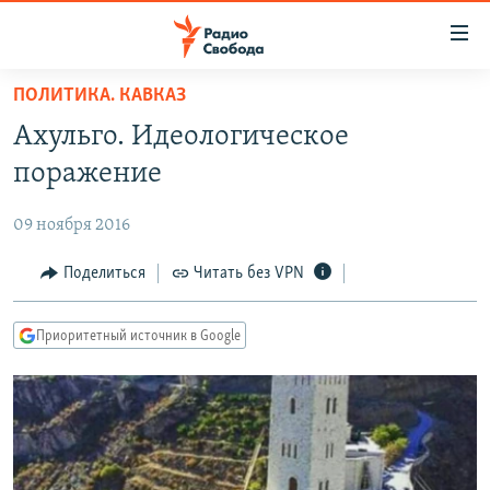
Ссылки
для
упрощенного
ПОЛИТИКА. КАВКАЗ
ПРОГРАММЫ
доступа
Ахульго. Идеологическое
ПОДКАСТЫ
Вернуться
поражение
к
АВТОРСКИЕ ПРОЕКТЫ
основному
09 ноября 2016
ЦИТАТЫ СВОБОДЫ
содержанию
Вернутся
МНЕНИЯ
Поделиться
Читать без VPN
к
КУЛЬТУРА
главной
Приоритетный источник в Google
навигации
IDEL.РЕАЛИИ
Вернутся
КАВКАЗ.РЕАЛИИ
к
СЕВЕР.РЕАЛИИ
поиску
СИБИРЬ.РЕАЛИИ