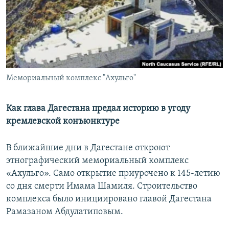
РАСПИСАНИЕ ВЕЩАНИЯ
ПОДПИШИТЕСЬ НА РАССЫЛКУ
СОЦИАЛЬНЫЕ СЕТИ
Мемориальный комплекс "Ахульго"
Как глава Дагестана предал историю в угоду
кремлевской конъюнктуре
Все сайты РСЕ/РС
В ближайшие дни в Дагестане откроют
этнографический мемориальный комплекс
«Ахульго». Само открытие приурочено к 145-летию
со дня смерти Имама Шамиля. Строительство
комплекса было инициировано главой Дагестана
Рамазаном Абдулатиповым.