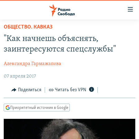
Ссылки
для
упрощенного
ОБЩЕСТВО. КАВКАЗ
ПРОГРАММЫ
доступа
"Как начнешь объяснять,
ПОДКАСТЫ
Вернуться
заинтересуются спецслужбы"
к
АВТОРСКИЕ ПРОЕКТЫ
основному
Александра Гармажапова
ЦИТАТЫ СВОБОДЫ
содержанию
Вернутся
07 апреля 2017
МНЕНИЯ
к
КУЛЬТУРА
Поделиться
Читать без VPN
главной
навигации
IDEL.РЕАЛИИ
Вернутся
Приоритетный источник в Google
КАВКАЗ.РЕАЛИИ
к
СЕВЕР.РЕАЛИИ
поиску
СИБИРЬ.РЕАЛИИ