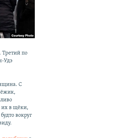
. Третий по
н-Удэ
нщина. С
 ёжик,
пливо
 их в щёки,
 будто вокруг
виду.