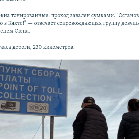
окна тонированные, проход завален сумками. "Останов
ко в Кяхте!" — отвечает сопровождающая группу девушк
менем Оюна.
часа дороги, 230 километров.