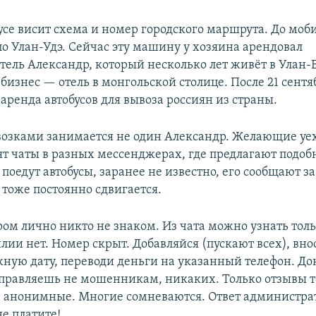
усе висит схема и номер городского маршрута. До моб
по Улан-Удэ. Сейчас эту машину у хозяина арендовал
ель Александр, который несколько лет живёт в Улан-Б
бизнес — отель в монгольской столице. После 21 сентя
аренда автобусов для вывоза россиян из страны.
озками занимается не один Александр. Желающие уех
ят чаты в разных мессенджерах, где предлагают подоб
 поедут автобусы, заранее не известно, его сообщают за
 тоже постоянно сдвигается.
ром лично никто не знаком. Из чата можно узнать тол
лии нет. Номер скрыт. Добавляйся (пускают всех), вно
жную дату, переводи деньги на указанный телефон. Док
тправляешь не мошенникам, никаких. Только отзывы те
 анонимные. Многие сомневаются. Ответ администрат
е платите!