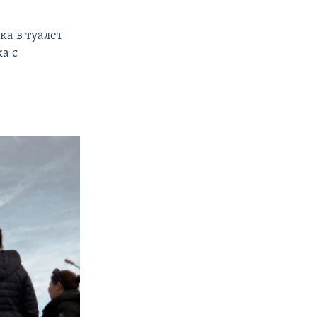
ка в туалет
а с