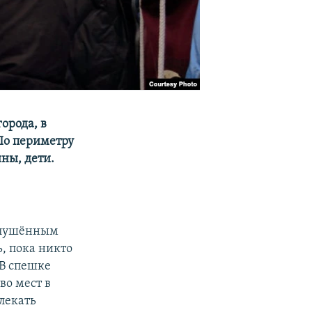
города, в
 По периметру
ны, дети.
иглушённым
ь, пока никто
 В спешке
о мест в
лекать