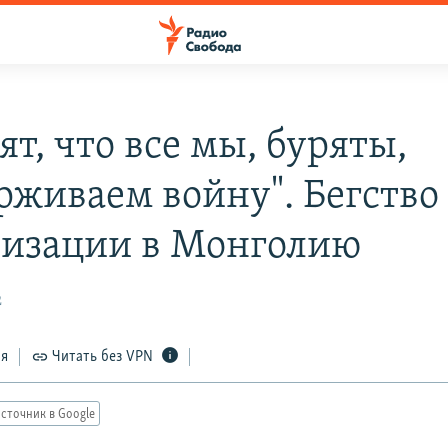
ят, что все мы, буряты,
рживаем войну". Бегство 
изации в Монголию
2
ся
Читать без VPN
сточник в Google