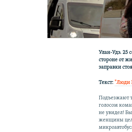
Улан-Удэ. 25 
стороне от ж
заправки сто
Текст:
"Люди 
Подъезжают т
голосом коман
не увидел! Бы
женщины цел
микроавтобус