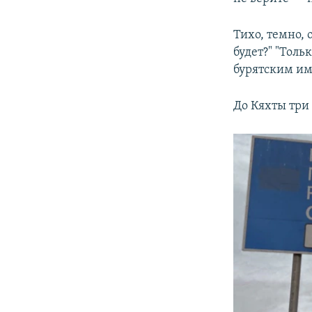
Тихо, темно, 
будет?" "Толь
бурятским и
До Кяхты три 