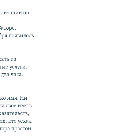
илизации он
аторе.
бря появилось
ать из
ные услуги.
 два часа.
ько имя. Ни
си своё имя в
азательств,
х, кто уехал
ора простой: