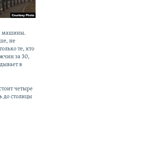
из машины.
ше, не
олько те, кто
жчин за 30,
дывает в
стоит четыре
ь до столицы