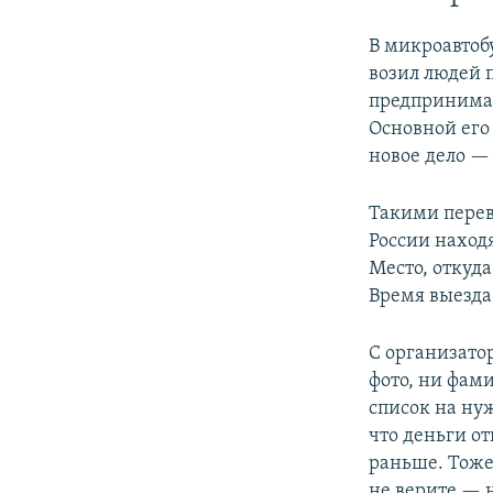
В микроавтоб
возил людей 
предпринимат
Основной его 
новое дело — 
Такими перев
России наход
Место, откуда
Время выезда
С организато
фото, ни фами
список на ну
что деньги о
раньше. Тоже
не верите — н