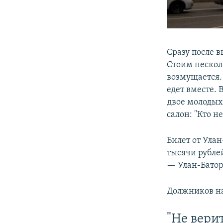
Сразу после 
Стоим нескол
возмущается. 
едет вместе. 
двое молодых
салон: "Кто н
Билет от Ула
тысячи рубле
— Улан-Батора
Должников на
"Не вери