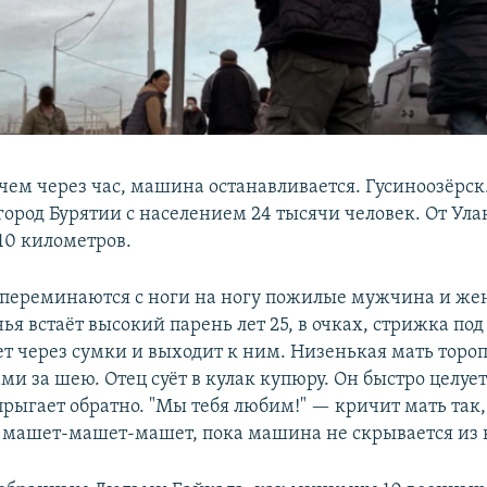
чем через час, машина останавливается. Гусиноозёрск
город Бурятии с населением 24 тысячи человек. От Ула
10 километров.
 переминаются с ноги на ногу пожилые мужчина и же
ья встаёт высокий парень лет 25, в очках, стрижка под
т через сумки и выходит к ним. Низенькая мать торо
ми за шею. Отец суёт в кулак купюру. Он быстро целует
рыгает обратно. "Мы тебя любим!" — кричит мать так,
И машет-машет-машет, пока машина не скрывается из 