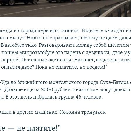
выезда из города первая остановка. Водитель выходит 
ько минут. Никто не спрашивает, почему не едем даль
В автобусе тихо. Разговаривают между собой шёпотом т
В нашем микроавтобусе это парень с девушкой, двое му
 парней. Остальные одиночки. Наконец водитель загля
е оплатил двое? Пока не оплатите, не поедем!"
н-Удэ до ближайшего монгольского города Сухэ-Батора 
й. Дальше ещё за 2000 рублей желающие могут доехат
. В этот день набралась группа 45 человек.
шли в других машинах. Колонна тронулась.
те — не платите!"