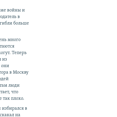
еме войны и
одатель в
огибли больше
чень много
стаются
могут. Теперь
я из
, они
тора в Москву
юдей
атам люди
тает, что
е так плохо.
н избирался в
 скакал на