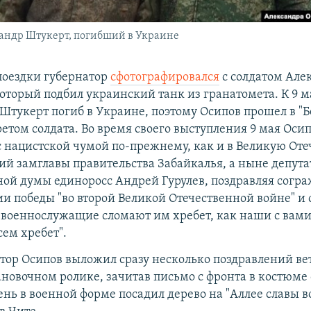
сандр Штукерт, погибший в Украине
 поездки губернатор
сфотографировался
с солдатом Але
оторый подбил украинский танк из гранатомета. К 9 м
о Штукерт погиб в Украине, поэтому Осипов прошел в "
ретом солдата. Во время своего выступления 9 мая Осип
с нацистской чумой по-прежнему, как и в Великую От
ий замглавы правительства Забайкалья, а ныне депута
ной думы единоросс Андрей Гурулев, поздравляя согра
и победы "во второй Великой Отечественной войне" и с
 военнослужащие сломают им хребет, как наши с вам
сем хребет".
атор Осипов выложил сразу несколько поздравлений ве
ановочном ролике, зачитав письмо с фронта в костюме 
нь в военной форме посадил дерево на "Аллее славы в