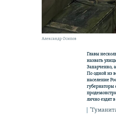
Александр Осипов
Главы нескол
назвать улиц
Захарченко, 
По одной из в
население Ро
губернаторы 
продемонстри
лично ездят 
"Гуманита