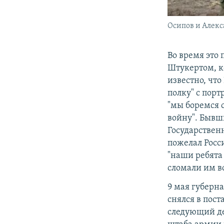
Осипов и Алек
Во время это
Штукертом, к
известно, чт
полку" с порт
"мы боремся 
войну". Бывш
Государствен
пожелал Росси
"наши ребята
сломали им в
9 мая губерн
снялся в пост
следующий де