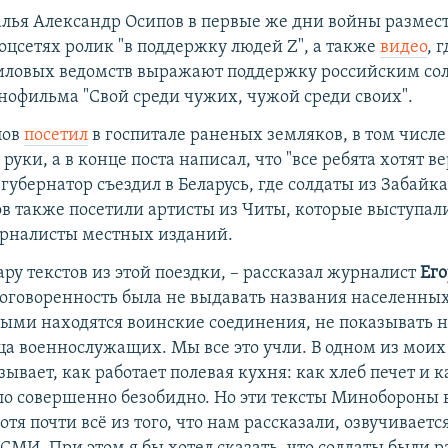
алья Александр Осипов в первые же дни войны размест
оцсетях ролик "в поддержку людей Z", а также
видео
, 
иловых ведомств выражают поддержку российским со
нофильма "Свой среди чужих, чужой среди своих".
пов
посетил
в госпитале раненых земляков, в том числе 
уки, а в конце поста написал, что "все ребята хотят ве
 губернатор съездил в Беларусь, где солдаты из Забайк
цов также посетили артисты из Читы, которые выступал
рналисты местных изданий.
ару текстов из этой поездки, –​ рассказал журналист
Его
оговоренность была не выдавать названия населенных
рыми находятся воинские соединения, не показывать 
ца военнослужащих. Мы все это учли. В одном из моих
зывает, как работает полевая кухня: как хлеб печет и 
ыло совершенно безобидно. Но эти тексты Минобороны 
хотя почти всё из того, что нам рассказали, озвучивается