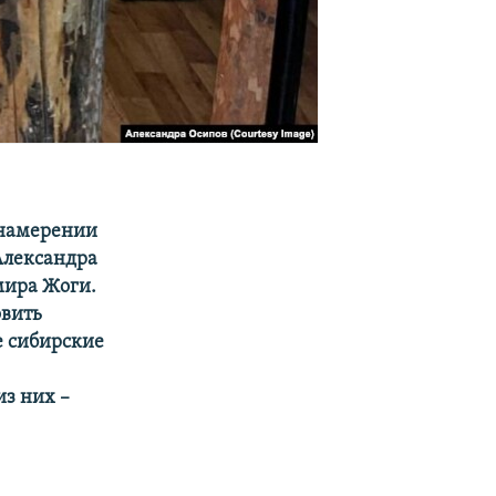
намерении
 Александра
мира Жоги.
овить
е сибирские
из них –