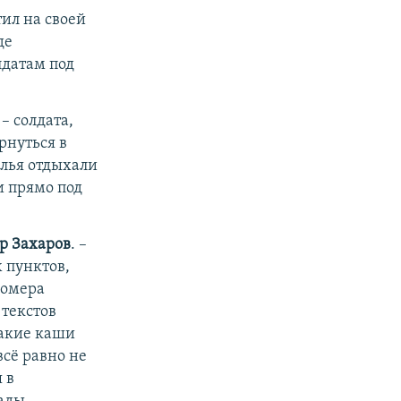
ил на своей
где
лдатам под
– солдата,
рнуться в
алья отдыхали
и прямо под
р Захаров
. –​
 пунктов,
номера
 текстов
какие каши
всё равно не
 в