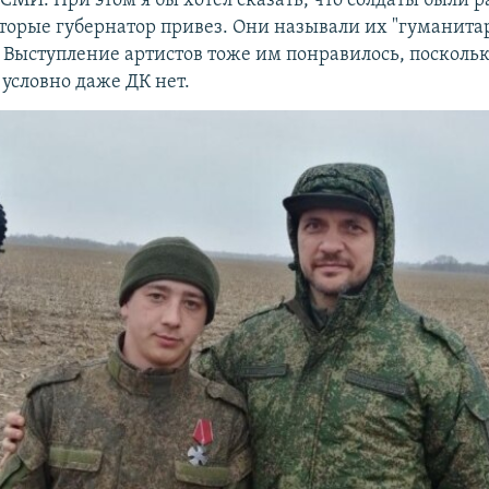
СМИ. При этом я бы хотел сказать, что солдаты были 
оторые губернатор привез. Они называли их "гуманита
. Выступление артистов тоже им понравилось, посколь
 условно даже ДК нет.