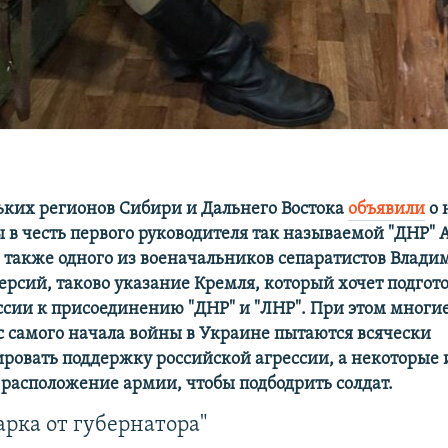
ьких регионов Сибири и Дальнего Востока
объявили
о 
ы в честь первого руководителя так называемой "ДНР"
а также одного из военачальников сепаратистов Влади
ерсий, таково указание Кремля, который хочет подгот
ссии к присоединению "ДНР" и "ЛНР". При этом многи
с самого начала войны в Украине пытаются всячески
ровать поддержку российской агрессии, а некоторые 
в расположение армии, чтобы подбодрить солдат.
рка от губернатора"