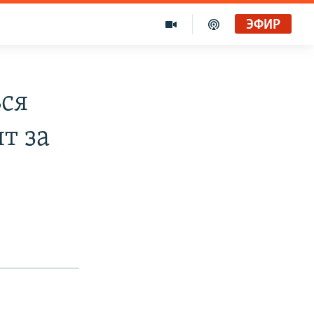
ЭФИР
ься
т за