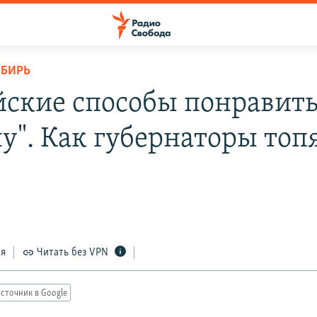
ИБИРЬ
йские способы понравит
у". Как губернаторы топя
ся
Читать без VPN
сточник в Google