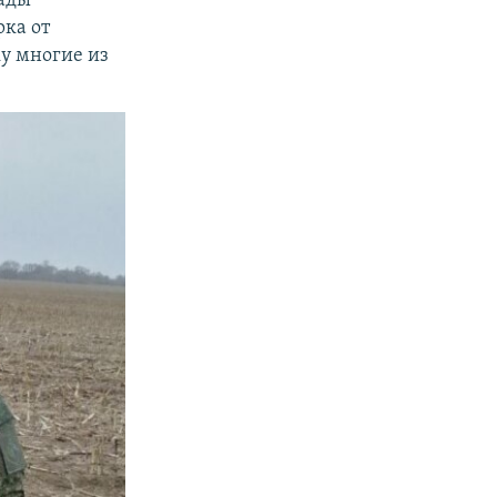
рады
рка от
ку многие из