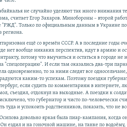
в Чите.
байкалья не случайно уделяют так много внимания т
ма, считает Егор Захаров. Минобороны –​ второй работ
е "РЖД". Только по официальным данным в Украине п
з региона.
итаризован ещё со времён СССР. А в последние годы о
 где нет вообще никаких перспектив, идут в армию и о
нтракту, потому что выучиться и остаться в городе не 
а "спецоперацию". И если там оказались два-три парн
ла одновременно, то за ними следят все односельчане
радуются каким-то успехам. Поэтому поездки губерна
тербург, если судить по комментариям в интернете, л
мол, съездил, отдохнул на выходные. А поездки к солд
исключено, что губернатор и чисто по-человечески счи
ь туда и успокоить родственников, показать, что не вс
 Осипова довольно яркая была пиар-кампания, когда о
Он ездил и на гоночной машине, на танке по водоёму,