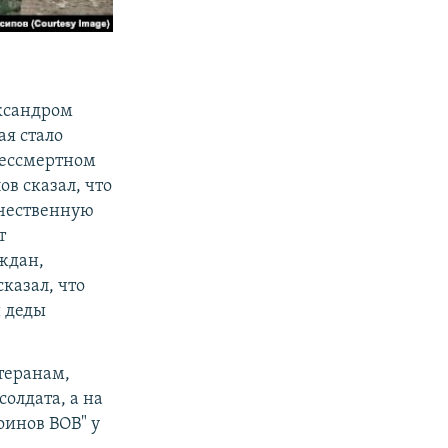
ксандром
ая стало
Бессмертном
ов сказал, что
ечественную
т
ждан,
казал, что
и деды
теранам,
солдата, а на
оинов ВОВ" у