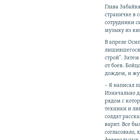
Глава Забайк
страничке в с
сотрудники с
музыку из ки
В апреле Оси
лишившегося р
строй". Затем
от боев. Бой
дождем, и жу
– Я написал п
Изначально д
рядом с кото
техники и ли
солдат расска
варит. Все б
согласовало, 