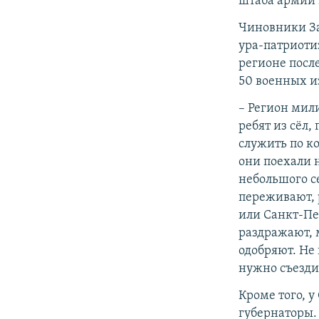
штаба армии 
Чиновники За
ура-патриотиз
регионе посл
50 военных и
–​ Регион мил
ребят из сёл,
служить по ко
они поехали н
небольшого се
переживают, 
или Санкт-Пе
раздражают, 
одобряют. Не 
нужно съездит
Кроме того, у
губернаторы. 