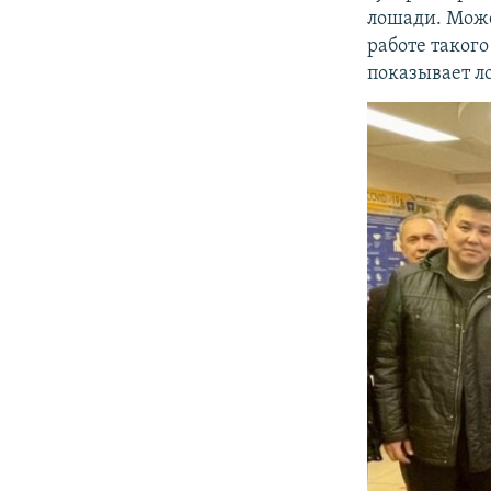
лошади. Може
работе такого
показывает ло