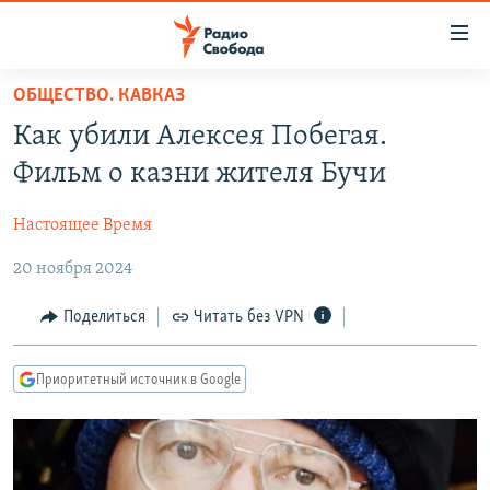
Ссылки
для
упрощенного
ОБЩЕСТВО. КАВКАЗ
ПРОГРАММЫ
доступа
Как убили Алексея Побегая.
ПОДКАСТЫ
Вернуться
Фильм о казни жителя Бучи
к
АВТОРСКИЕ ПРОЕКТЫ
основному
Настоящее Время
ЦИТАТЫ СВОБОДЫ
содержанию
Вернутся
20 ноября 2024
МНЕНИЯ
к
КУЛЬТУРА
Поделиться
Читать без VPN
главной
навигации
IDEL.РЕАЛИИ
Вернутся
Приоритетный источник в Google
КАВКАЗ.РЕАЛИИ
к
СЕВЕР.РЕАЛИИ
поиску
СИБИРЬ.РЕАЛИИ