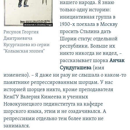
нашего народа. Я знаю
только одну историю:
инициативная группа в
1930-х поехала в Москву
просить Сталина дать
Рисунок Георгия
Дмитриевича
Шории статус отдельной
Кусургашева из серии
республики. Больше их
"Колымская эпопея"
никто никогда не видел, –
рассказывает шорка
Анчак
Сундугашева
(имя
изменено). – Я даже ни разу не слышала о каком-то
памятнике репрессированным шорцам. У нас
историей шорцев никто, кроме преподавателя
КемГУ Валерия Кимеева и ученных
Новокузнецкого пединститута на кафедре
шорского языка, этим и не озадачивался. А
репрессиями отдельно тем более никто не
занимался.