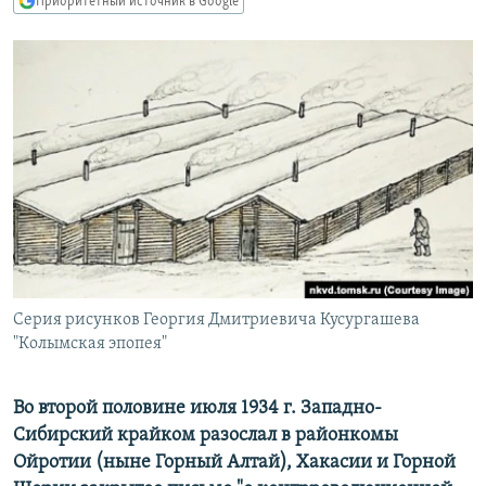
Приоритетный источник в Google
РАСПИСАНИЕ ВЕЩАНИЯ
ПОДПИШИТЕСЬ НА РАССЫЛКУ
СОЦИАЛЬНЫЕ СЕТИ
Все сайты РСЕ/РС
Серия рисунков Георгия Дмитриевича Кусургашева
"Колымская эпопея"
Во второй половине июля 1934 г. Западно-
Сибирский крайком разослал в районкомы
Ойротии (ныне Горный Алтай), Хакасии и Горной