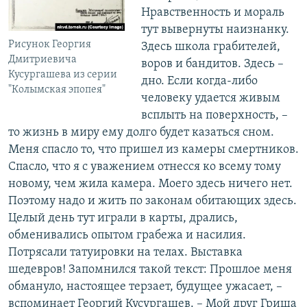
Нравственность и мораль
тут вывернуты наизнанку.
Рисунок Георгия
Здесь школа грабителей,
Дмитриевича
воров и бандитов. Здесь –
Кусургашева из серии
дно. Если когда-либо
"Колымская эпопея"
человеку удается живым
всплыть на поверхность, –
то жизнь в миру ему долго будет казаться сном.
Меня спасло то, что пришел из камеры смертников.
Спасло, что я с уважением отнесся ко всему тому
новому, чем жила камера. Моего здесь ничего нет.
Поэтому надо и жить по законам обитающих здесь.
Целый день тут играли в карты, дрались,
обменивались опытом грабежа и насилия.
Потрясали татуировки на телах. Выставка
шедевров! Запомнился такой текст: Прошлое меня
обмануло, настоящее терзает, будущее ужасает, –
вспоминает Георгий Кусургашев. – Мой друг Гриша