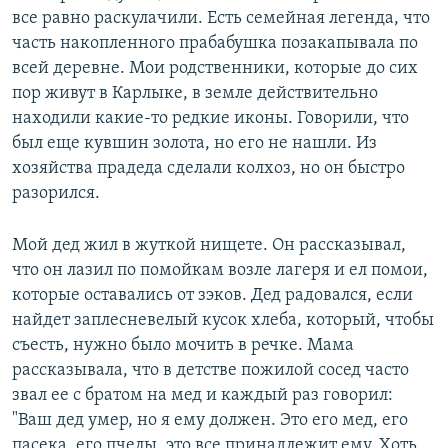
все равно раскулачили. Есть семейная легенда, что
часть накопленного прабабушка позакапывала по
всей деревне. Мои родственники, которые до сих
пор живут в Карлыке, в земле действительно
находили какие-то редкие иконы. Говорили, что
был еще кувшин золота, но его не нашли. Из
хозяйства прадеда сделали колхоз, но он быстро
разорился.
Мой дед жил в жуткой нищете. Он рассказывал,
что он лазил по помойкам возле лагеря и ел помои,
которые оставались от зэков. Дед радовался, если
найдет заплесневелый кусок хлеба, который, чтобы
съесть, нужно было мочить в речке. Мама
рассказывала, что в детстве пожилой сосед часто
звал ее с братом на мед и каждый раз говорил:
"Ваш дед умер, но я ему должен. Это его мед, его
пасека, его пчелы, это все принадлежит ему. Хоть