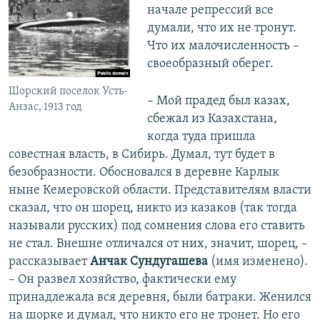
начале репрессий все
думали, что их не тронут.
Что их малочисленность –
своеобразный оберег.
Шорский поселок Усть-
– Мой прадед был казах,
Анзас, 1913 год
сбежал из Казахстана,
когда туда пришла
совестная власть, в Сибирь. Думал, тут будет в
безобразности. Обосновался в деревне Карлык
ныне Кемеровской области. Представителям власти
сказал, что он шорец, никто из казаков (так тогда
называли русских) под сомнения слова его ставить
не стал. Внешне отличался от них, значит, шорец, –
рассказывает
Анчак Сундугашева
(имя изменено).
– Он развел хозяйство, фактически ему
принадлежала вся деревня, были батраки. Женился
на шорке и думал, что никто его не тронет. Но его