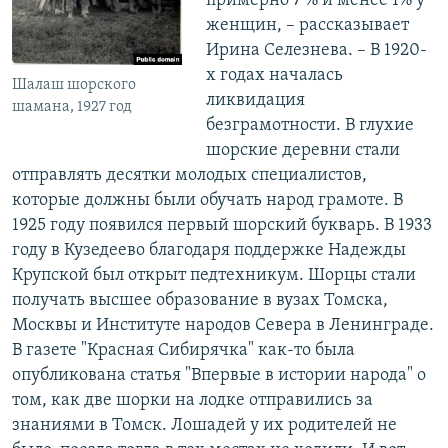
примерно 7 % и менее 1% у
женщин, – рассказывает
Ирина Селезнева. – В 1920-
х годах началась
Шалаш шорского
ликвидация
шамана, 1927 год
безграмотности. В глухие
шорские деревни стали
отправлять десятки молодых специалистов,
которые должны были обучать народ грамоте. В
1925 году появился первый шорский букварь. В 1933
году в Кузедеево благодаря поддержке Надежды
Крупской был открыт педтехникум. Шорцы стали
получать высшее образование в вузах Томска,
Москвы и Институте народов Севера в Ленинграде.
В газете "Красная Сибирячка" как-то была
опубликована статья "Впервые в истории народа" о
том, как две шорки на лодке отправились за
знаниями в Томск. Лошадей у их родителей не