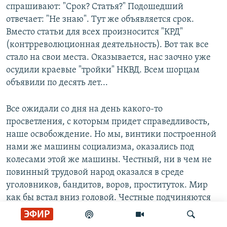
спрашивают: "Срок? Статья?" Подошедший
отвечает: "Не знаю". Тут же объявляется срок.
Вместо статьи для всех произносится "КРД"
(контрреволюционная деятельность). Вот так все
стало на свои места. Оказывается, нас заочно уже
осудили краевые "тройки" НКВД. Всем шорцам
объявили по десять лет...
Все ожидали со дня на день какого-то
просветления, с которым придет справедливость,
наше освобождение. Но мы, винтики построенной
нами же машины социализма, оказались под
колесами этой же машины. Честный, ни в чем не
повинный трудовой народ оказался в среде
уголовников, бандитов, воров, проституток. Мир
как бы встал вниз головой. Честные подчиняются
преступникам. Они – в лагерной обслуге,
ЭФИР
руководстве и охране.