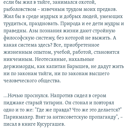
если бы жил в тайге, занимался охотой,
рыболовством – извечным трудом моих предков.
Жил бы в среде мудрых и добрых людей, умеющих
трудиться, праздновать. Природа и ее дети мудры и
праведны. Азы познания жизни дают стройную
философскую систему, без которой не выжить. А
какая система здесь? Все, приобретенное
жизненным опытом, учебой, работой, становится
никчемным. Неотесанные, нахальные
держиморды, как капитан Барышев, не дадут жить
ни по законам тайги, ни по законам высшего
человеческого общества.
...Ночью проснулся. Напротив сидел в сером
пиджаке старый татарин. Он стонал и повторял
одно и то же: "Где же правда? Что же это делается?"
Парикмахер. Взят за антисоветскую пропаганду", –
писал в книге Кусургашев.