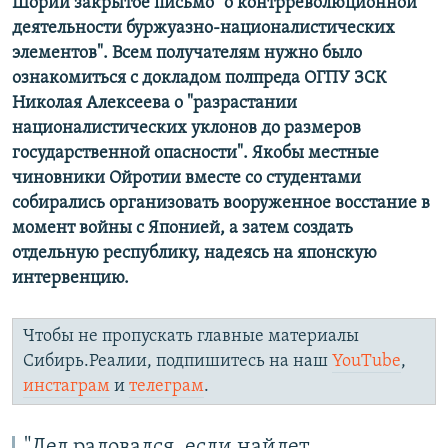
Шории закрытое письмо "о контрреволюционной
деятельности буржуазно-националистических
элементов". Всем получателям нужно было
ознакомиться с докладом полпреда ОГПУ ЗСК
Николая Алексеева о "разрастании
националистических уклонов до размеров
государственной опасности". Якобы местные
чиновники Ойротии вместе со студентами
собирались организовать вооруженное восстание в
момент войны с Японией, а затем создать
отдельную республику, надеясь на японскую
интервенцию.
Чтобы не пропускать главные материалы
Сибирь.Реалии, подпишитесь на наш
YouTube
,
инстаграм
и
телеграм
.
"Дед радовался, если найдет