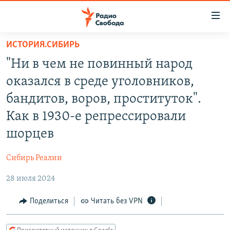
Ссылки
для
упрощенного
ИСТОРИЯ.СИБИРЬ
ПРОГРАММЫ
доступа
"Ни в чем не повинный народ
ПОДКАСТЫ
Вернуться
оказался в среде уголовников,
к
АВТОРСКИЕ ПРОЕКТЫ
бандитов, воров, проституток".
основному
ЦИТАТЫ СВОБОДЫ
содержанию
Как в 1930-е репрессировали
Вернутся
МНЕНИЯ
шорцев
к
КУЛЬТУРА
главной
Сибирь Реалии
навигации
IDEL.РЕАЛИИ
Вернутся
28 июля 2024
КАВКАЗ.РЕАЛИИ
к
Поделиться
Читать без VPN
СЕВЕР.РЕАЛИИ
поиску
СИБИРЬ.РЕАЛИИ