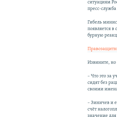
ситуациям Ро
пресс-служба
Гибель минис
появляется в
бурную реакц
Правозащитн
Извините, но 
– Что это за 
сидят без рац
своими именам
– Зиничев и е
счёт налогоп
значение для 