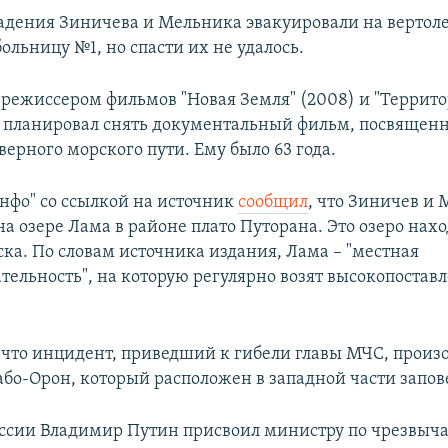
падения Зиничева и Мельника эвакуировали на вертоле
ольницу №1, но спасти их не удалось.
режиссером фильмов "Новая Земля" (2008) и "Территор
 планировал снять документальный фильм, посвящен
ерного морского пути. Ему было 63 года.
инфо" со ссылкой на источник
сообщил
, что Зиничев и
на озере Лама в районе плато Путорана. Это озеро нахо
ска. По словам источника издания, Лама – "местная
тельность", на которую регулярно возят высокопостав
 что инцидент, приведший к гибели главы МЧС, произ
або-Орон, который расположен в западной части запов
ссии Владимир Путин присвоил министру по чрезвы