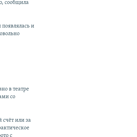
о, сообщила
 появлялась и
довольно
вно в театре
ами со
 счёт или за
рактическое
ото с