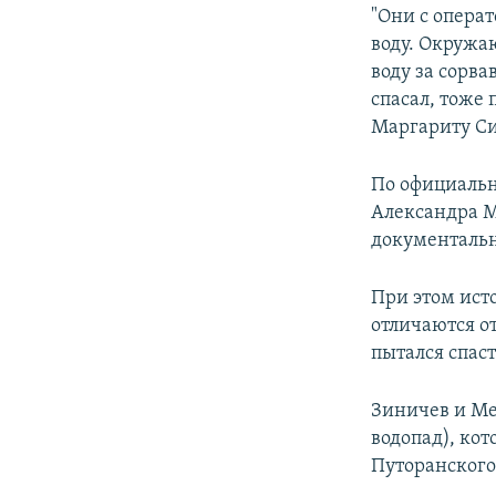
"Они с операт
воду. Окружа
воду за сорв
спасал, тоже 
Маргариту С
По официальн
Александра М
документальн
При этом ист
отличаются о
пытался спаст
Зиничев и Ме
водопад), ко
Путоранского