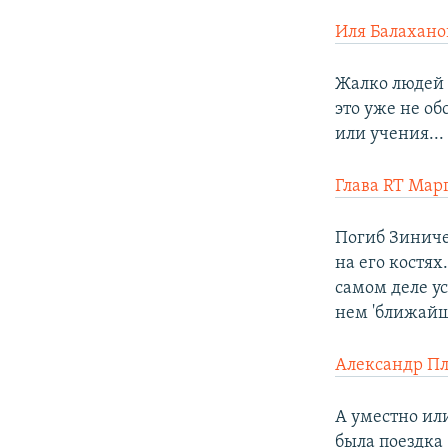
Иля Балахано
Жалко людей .
это уже не об
или учения...
Глава RT Мар
Погиб Зиниче
на его костях
самом деле ус
нем 'ближайш
Александр П
А уместно или
была поездка 