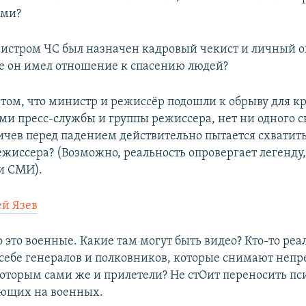
ами?
истром ЧС был назначен кадровый чекист и личный 
е он имел отношение к спасению людей?
 том, что министр и режиссёр подошли к обрыву для к
ми пресс-службы и группы режиссера, нет ни одного с
чев перед падением действительно пытается схватить
жиссера? (Возможно, реальность опровергает легенд
и СМИ).
ей Язев
о это военные. Какие там могут быть видео? Кто-то реа
 себе генералов и полковников, которые снимают неп
которым сами же и прилетели? Не стОит переносить п
яющих на военных.