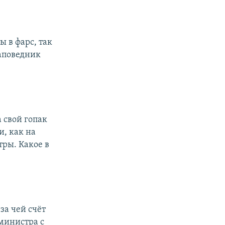
ы в фарс, так
заповедник
 свой гопак
и, как на
тры. Какое в
за чей счёт
 министра с