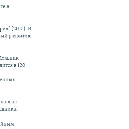
те в
ия" (2015). В
ный развитию
 Мельник
дится в 120
ленных
ошел на
едника.
чайным