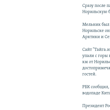
Сразу после 
Норильскую б
Мельник был 
Норильске он
Арктики и Сев
Сайт "Тайга.
упали с горы 
км от Нориль
достопримеча
гостей.
РБК сообщил,
водопаде Кит
Президент Ро