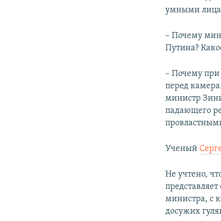
умными лиц
– Почему мин
Путина? Како
– Почему при
перед камера
министр Зини
падающего ре
провластным
Ученый
Серг
Не учтено, чт
представляет
министра, с 
досужих гул