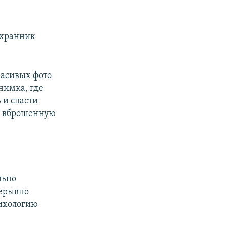
охранник
расивых фото
нимка, где
 и спасти
у, вброшенную
льно
рерывно
сихологию