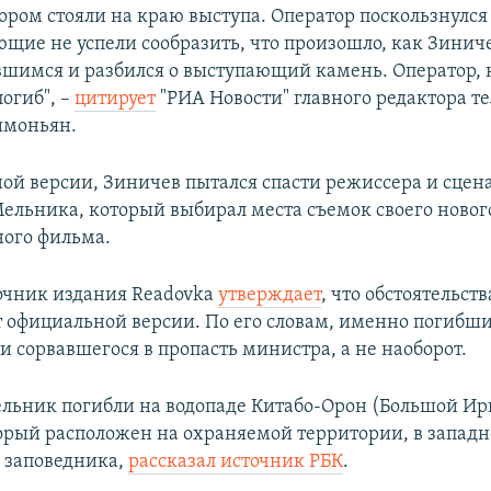
ором стояли на краю выступа. Оператор поскользнулся 
ющие не успели сообразить, что произошло, как Зиниче
авшимся и разбился о выступающий камень. Оператор, 
погиб", –
цитирует
"РИА Новости" главного редактора т
имоньян.
ой версии, Зиничев пытался спасти режиссера и сцен
ельника, который выбирал места съемок своего новог
ого фильма.
очник издания Readovka
утверждает
, что обстоятельст
т официальной версии. По его словам, именно погибш
и сорвавшегося в пропасть министра, а не наоборот.
льник погибли на водопаде Китабо-Орон (Большой И
торый расположен на охраняемой территории, в западн
 заповедника,
рассказал источник РБК
.