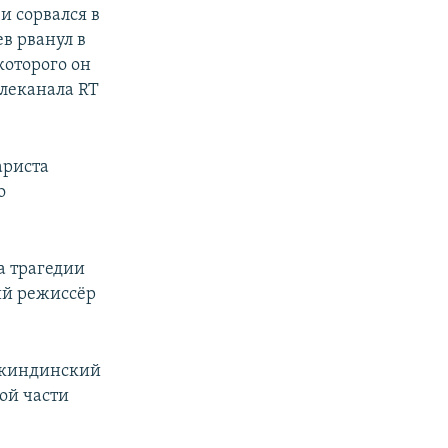
и сорвался в
в рванул в
которого он
елеканала RT
ариста
о
ва трагедии
ий режиссёр
ркиндинский
ой части