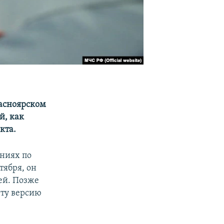
асноярском
й, как
кта.
ниях по
тября, он
ей. Позже
Эту версию