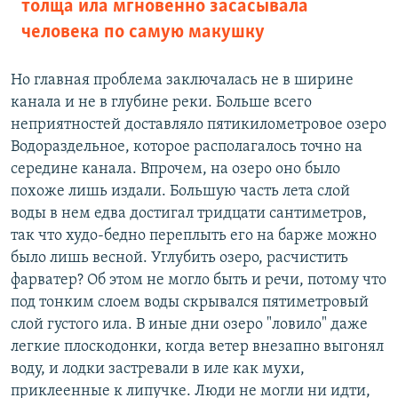
толща ила мгновенно засасывала
человека по самую макушку
Но главная проблема заключалась не в ширине
канала и не в глубине реки. Больше всего
неприятностей доставляло пятикилометровое озеро
Водораздельное, которое располагалось точно на
середине канала. Впрочем, на озеро оно было
похоже лишь издали. Большую часть лета слой
воды в нем едва достигал тридцати сантиметров,
так что худо-бедно переплыть его на барже можно
было лишь весной. Углубить озеро, расчистить
фарватер? Об этом не могло быть и речи, потому что
под тонким слоем воды скрывался пятиметровый
слой густого ила. В иные дни озеро "ловило" даже
легкие плоскодонки, когда ветер внезапно выгонял
воду, и лодки застревали в иле как мухи,
приклеенные к липучке. Люди не могли ни идти,