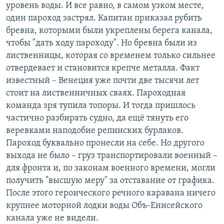
уровень воды. И все равно, в самом узком месте,
один пароход застрял. Капитан приказал рубить
бревна, которыми были укреплены берега канала,
чтобы "дать ходу пароходу". Но бревна были из
лиственницы, которая со временем только сильнее
отвердевает и становится крепче металла. Факт
известный – Венеция уже почти две тысячи лет
стоит на лиственничных сваях. Пароходная
команда зря тупила топоры. И тогда пришлось
частично разбирать судно, да ещё тянуть его
веревками наподобие репинских бурлаков.
Пароход буквально пронесли на себе. Но другого
выхода не было – груз транспортировали военный –
для фронта и, по законам военного времени, могли
получить "высшую меру" за отставание от графика.
После этого героического речного каравана ничего
крупнее моторной лодки воды Объ-Енисейского
канала уже не видели.