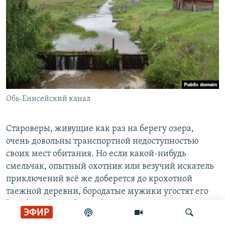
Обь-Енисейский канал
Староверы, живущие как раз на берегу озера,
очень довольны транспортной недоступностью
своих мест обитания. Но если какой-нибудь
смельчак, опытный охотник или везучий искатель
приключений всё же доберется до крохотной
таежной деревни, бородатые мужики угостят его
"грибной брагой" – слабоалкогольным напитком из
ЭФИР
забродившего варенья, настоянного на сыроежках.