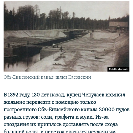
РАСПИСАНИЕ ВЕЩАНИЯ
ПОДПИШИТЕСЬ НА РАССЫЛКУ
СОЦИАЛЬНЫЕ СЕТИ
Все сайты РСЕ/РС
Обь-Енисейский канал, шлюз Касовский
В 1892 году, 130 лет назад, купец Чекулаев изъявил
желание перевезти с помощью только
построенного Обь-Енисейского канала 20000 пудов
разных грузов: соли, графита и муки. Из-за
опоздания их пришлось доставлять после схода
большой воды, и переход оказался неудачным,