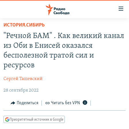
Ссылки
для
упрощенного
ИСТОРИЯ.СИБИРЬ
ПРОГРАММЫ
доступа
"Речной БАМ" . Как великий канал
ПОДКАСТЫ
Вернуться
из Оби в Енисей оказался
к
АВТОРСКИЕ ПРОЕКТЫ
бесполезной тратой сил и
основному
ЦИТАТЫ СВОБОДЫ
содержанию
ресурсов
Вернутся
МНЕНИЯ
к
Сергей Ташевский
КУЛЬТУРА
главной
28 сентября 2022
навигации
IDEL.РЕАЛИИ
Вернутся
КАВКАЗ.РЕАЛИИ
Поделиться
Читать без VPN
к
СЕВЕР.РЕАЛИИ
поиску
Приоритетный источник в Google
СИБИРЬ.РЕАЛИИ