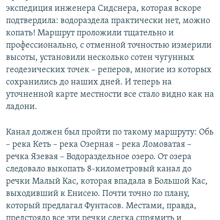
экспедиция инженера Сидснера, которая вскоре
подтвердила: водораздела практически нет, можно
копать! Маршрут проложили тщательно и
профессионально, с отменной точностью измерили
высоты, установили несколько сотен чугунных
геодезических точек – реперов, многие из которых
сохранились до наших дней. И теперь на
уточненной карте местности все стало видно как на
ладони.
Канал должен был пройти по такому маршруту: Обь
– река Кеть – река Озерная – река Ломоватая –
речка Язевая – Водораздельное озеро. От озера
следовало выкопать 8-километровый канал до
речки Малый Кас, которая впадала в Большой Кас,
выходивший к Енисею. Почти точно по плану,
который предлагал Фунтасов. Местами, правда,
предстояло все эти речки слегка спрямить и