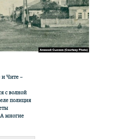
 и Чите –
я с волной
деле полиция
леты
 А многие