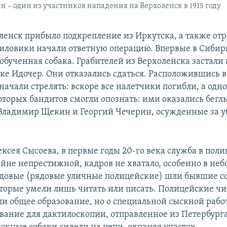
н – один из участников нападения на Верхоленск в 1915 году
оленск прибыло подкрепление из Иркутска, а также от
иловики начали ответную операцию. Впервые в Сибири
 обученная собака. Грабителей из Верхоленска застали
ке Идочер. Они отказались сдаться. Расположившись в
ачали стрелять: вскоре все налетчики погибли, а одн
оторых бандитов смогли опознать: ими оказались бегл
ладимир Щекин и Георгий Чечерин, осужденные за у
ксея Сысоева, в первые годы 20-го века служба в пол
айне непрестижной, кадров не хватало, особенно в не
родовые (рядовые уличные полицейские) шли бывшие с
оторые умели лишь читать или писать. Полицейские ч
ли общее образование, но о специальной сыскной рабо
вание для дактилоскопии, отправленное из Петербурга,