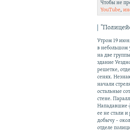
Чтобы не пр
YouTube
,
ин
"Полицей
Утром 19 июн
в небольшом 
на две группы
здание Уездн
решетке, отд
сенях. Незна
начали стрел
остальные сот
стене. Парал
Нападавшие ф
ее не стали 
добычу – окол
отделе полици