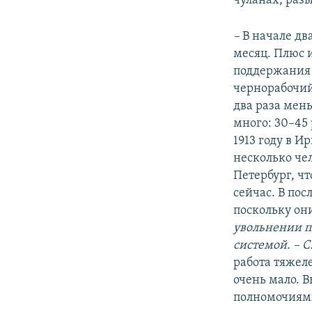
чуланах, раз
–
В начале дв
месяц. Плюс 
поддержания 
чернорабочий 
два раза мен
много: 30–45 
1913 году в 
несколько че
Петербург, чт
сейчас. В по
поскольку он
увольнении п
системой. – С.
работа тяжел
очень мало. 
полномочиями