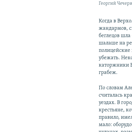
Георгий Чечери
Когда в Верх
жандармов, с
беглецов шла
шалаше на ре
полицейские н
убежать. Нек
каторжники В
грабеж.
По словам Але
считалась кр
уездах. В го
крестьяне, к
правило, име
мало: оборудо