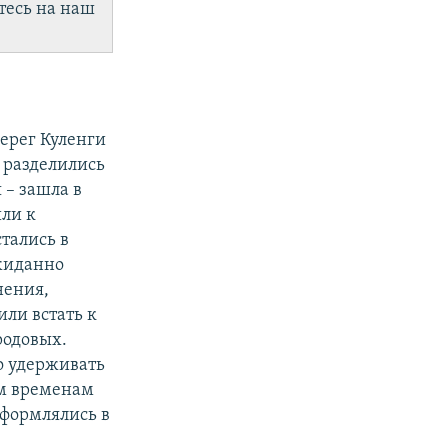
тесь на наш
ерег Куленги
 разделились
 – зашла в
шли к
тались в
ожиданно
нения,
или встать к
родовых.
о удерживать
ем временам
оформлялись в