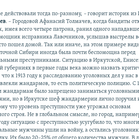
 действовали тогда по-разному,
–
говорит историк из
ев
. – Городовой Афанасий Толмачев, когда бандиты от
х, имея всего четыре патрона, ранил одного нападавше
мощник исправника Лавочников, услышав выстрелы в
сто пошел домой. Так или иначе, на этом примере видн
сточной Сибири иногда была почти беспомощна перед
ьными преступниками. Ситуацию в Иркутской, Енисе
й губерниях в первые годы века можно назвать крити
 что к 1913 году к расследованию уголовных дел у нас 
влекли жандармов, то есть политическую полицию. С 1
и жандармам было запрещено заниматься уголовным
ями, но в Иркутске шеф жандармерии лично поручил 
ому что уровень преступности уже угрожал основам
ого строя. Не в глобальном смысле, но город, наприме
 году ситуацию с преступностью усугубило то, что мног
льные мужчины ушли на войну, а остались уголовник
лку. Их было 20–25% от общего количества мужчин. В 