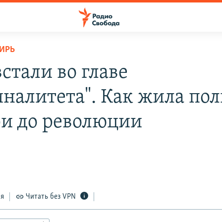
ИРЬ
стали во главе
налитета". Как жила по
и до революции
в
ся
Читать без VPN