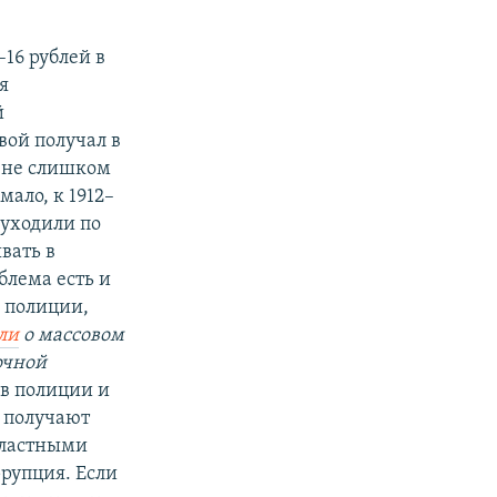
16 рублей в
я
й
вой получал в
о не слишком
мало, к 1912–
 уходили по
вать в
блема есть и
в полиции,
ли
о массовом
очной
 в полиции и
, получают
властными
ррупция. Если