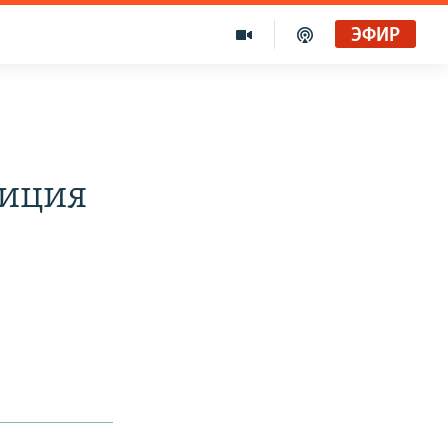
ЭФИР
лиция