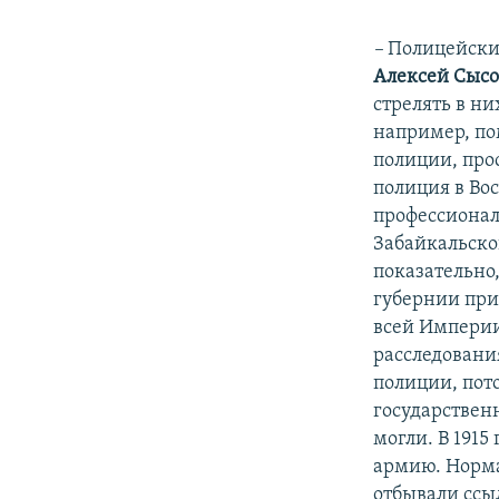
–
Полицейские
Алексей Сысо
стрелять в ни
например, по
полиции, про
полиция в Во
профессионал
Забайкальско
показательно,
губернии при
всей Импери
расследовани
полиции, пот
государственн
могли. В 1915
армию. Норма
отбывали ссы