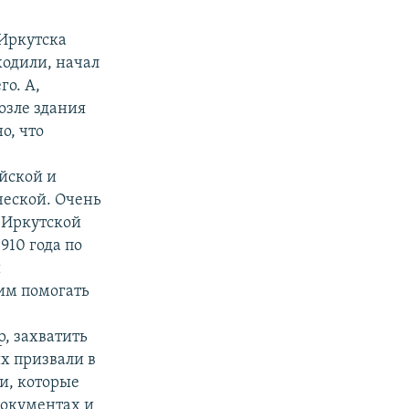
 Иркутска
ходили, начал
го. А,
озле здания
о, что
йской и
ческой. Очень
в Иркутской
910 года по
и
им помогать
р, захватить
их призвали в
и, которые
документах и