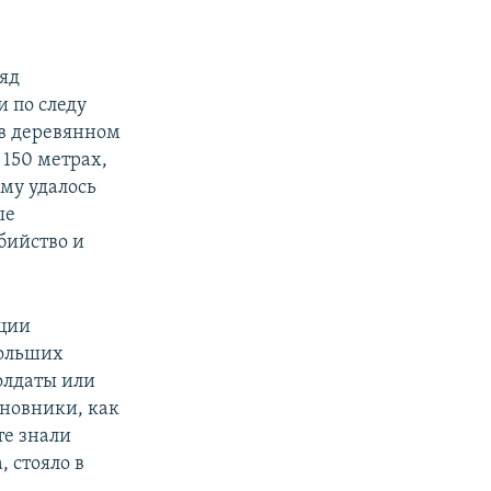
ряд
 по следу
 в деревянном
 150 метрах,
ому удалось
ые
бийство и
иции
больших
олдаты или
иновники, как
те знали
 стояло в