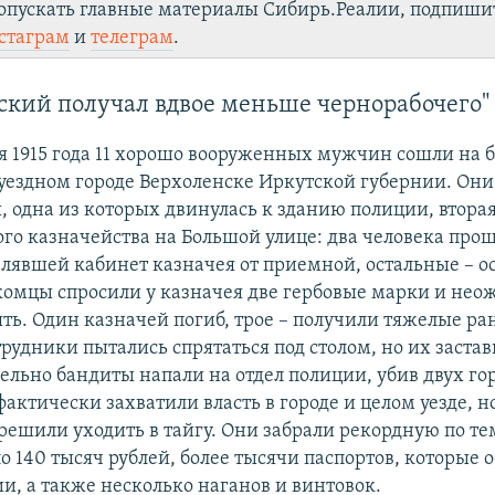
опускать главные материалы Сибирь.Реалии, подпиши
стаграм
и
телеграм
.
ский получал вдвое меньше чернорабочего"
я 1915 года 11 хорошо вооруженных мужчин сошли на б
уездном городе Верхоленске Иркутской губернии. Они
, одна из которых двинулась к зданию полиции, вторая
ого казначейства на Большой улице: два человека про
елявшей кабинет казначея от приемной, остальные – ос
комцы спросили у казначея две гербовые марки и не
ять. Один казначей погиб, трое – получили тяжелые ра
рудники пытались спрятаться под столом, но их застав
лельно бандиты напали на отдел полиции, убив двух го
актически захватили власть в городе и целом уезде, н
и решили уходить в тайгу. Они забрали рекордную по т
о 140 тысяч рублей, более тысячи паспортов, которые 
и, а также несколько наганов и винтовок.