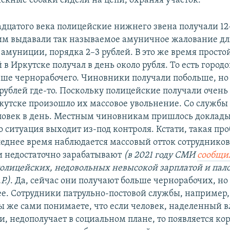
ыскные собаки сидели на цепи, охраняя участок.
адцатого века полицейские нижнего звена получали 12–
им выдавали так называемое амуничное жалование дл
амуниции, порядка 2–3 рублей. В это же время просто
в Иркутске получал в день около рубля. То есть городо
ьше чернорабочего. Чиновники получали побольше, н
рублей где-то. Поскольку полицейские получали очень 
Иркутске произошло их массовое увольнение. Со службы
ловек в день. Местным чиновникам пришлось доклады
о ситуация выходит из-под контроля. Кстати, такая про
следнее время наблюдается массовый отток сотруднико
и недостаточно зарабатывают
(в 2021 году СМИ
сообщи
олицейских, недовольных невысокой зарплатой и пал
Р.)
. Да, сейчас они получают больше чернорабочих, но
ее. Сотрудники патрульно-постовой службы, например
Вы же сами понимаете, что если человек, наделенный 
, недополучает в социальном плане, то появляется ко