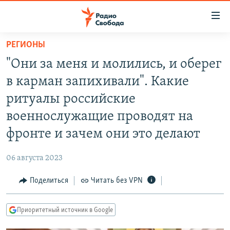
Ссылки
для
упрощенного
РЕГИОНЫ
ПРОГРАММЫ
доступа
"Они за меня и молились, и оберег
ПОДКАСТЫ
Вернуться
в карман запихивали". Какие
к
АВТОРСКИЕ ПРОЕКТЫ
ритуалы российские
основному
ЦИТАТЫ СВОБОДЫ
содержанию
военнослужащие проводят на
Вернутся
МНЕНИЯ
фронте и зачем они это делают
к
КУЛЬТУРА
главной
06 августа 2023
навигации
IDEL.РЕАЛИИ
Вернутся
Поделиться
Читать без VPN
КАВКАЗ.РЕАЛИИ
к
СЕВЕР.РЕАЛИИ
поиску
Приоритетный источник в Google
СИБИРЬ.РЕАЛИИ