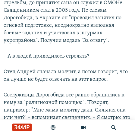
стрельбы, до принятия сана он служил в ОМОНе.
Священником стал в 2005 году. По словам
Дорогобида, в Украине он "проводил занятия по
огневой подготовке, неоднократно выполнял
боевые задания и участвовал в штурмах
укрепрайона". Получил медаль "За отвагу".
– А в людей приходилось стрелять?
Отец Андрей сначала молчит, а потом говорит, что
он лучше не будет отвечать на этот вопрос.
Сослуживцы Дорогобида всё равно обращались к
нему за "религиозной помощью". "Говорят,
например: "Мне мама молитву дала. Сильная она
или нет?" – вспоминает священник. – Я смотрю: это
"Отче наш". Отвечаю: "Это основная молитва,
ЭФИР
молись, конечно".