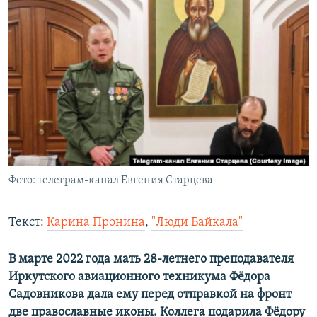
РАСПИСАНИЕ ВЕЩАНИЯ
ПОДПИШИТЕСЬ НА РАССЫЛКУ
СОЦИАЛЬНЫЕ СЕТИ
Все сайты РСЕ/РС
Фото: телеграм-канал Евгения Старцева
Текст:
Карина Пронина
,
"Люди Байкала"
В марте 2022 года мать 28-летнего преподавателя
Иркутского авиационного техникума Фёдора
Садовникова дала ему перед отправкой на фронт
две православные иконы. Коллега подарила Фёдору