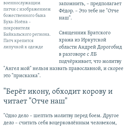
военнослужащим
запомнить, – предполагает
патчи с изображением
Фёдор. – Это тебе не "Отче
божественного быка
наш".
Буха-Ноёна –
покровителя
Священник Братского
Байкальского региона.
храма из Иркутской
Патч крепится
области Андрей Дорогобид
липучкой к одежде
в разговоре с ЛБ
подчёркивает, что молитву
"Ангел мой" нельзя назвать православной, и скорее
это "присказка".
"Берёт икону, обходит корову и
читает "Отче наш"
"Одно дело – шептать молитву перед боем. Другое
дело – считать себя воцерковлённым человеком,