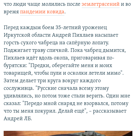
что люди чаще молились после
землетрясений
и во
время
пандемии ковида
.
Перед каждым боем 35-летний уроженец
Иркутской области Андрей Пихлаев насыпает
горсть сухого чабреца на сапёрную лопату.
Поджигает траву спичкой. Пока чабрец дымится,
Пихлаев идёт вдоль окопа, приговаривая по-
бурятски: "Предки, оберегайте меня и моих
товарищей, чтобы пули и осколки летели мимо".
Затем делает три круга вокруг каждого
сослуживца. "Русские сначала всему этому
удивлялись, но потом тоже стали верить. Один мне
сказал: "Передо мной снаряд не взорвался, потому
что ты меня покурил. Делай ещё", – рассказывает
Андрей ЛБ.