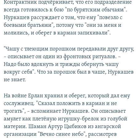
Контрактник подчёркивает, что его подразделение
всегда готовилось к бою "по бурятским обычаям".
Нуркашев рассуждает о том, что ему "повезло с
боевыми братьями", потому что "они за меня и
молились, и оберег в карман запихивали".
"Чашу с тлеющим порошком передавали друг другу,
– описывает он один из фронтовых ритуалов. –
Надо было вдохнуть и трижды обернуть чашу
вокруг себя". Что за порошок был в чаше, Нуркашев
не знает.
На войне Ерлан хранил и оберег, который дал ему
сослуживец. "Сказал положить в карман и не
трогать", – вспоминает Нуркашев. Он описывает
амулет как плетёную игрушку-брелок из голубой
материи. Шаман Артур Цыбиков из ангарской
организации "Вечно синее небо", рассмотрев