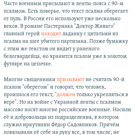
Часто военным присылают и ленты-пояса с 90-м
псалмом. Есть поверье, что текст псалма оберегает
от пуль. В России его используют уже несколько
веков. В романе Пастернака "Доктор Живаго"
главный герой
находит
ладанку с цитатами из
псалма на шее убитого партизана. Позже бумажку
с этим же текстом он видит у раненого
белогвардейца, но хранится псалом уже в золотом
футляре на цепочке.
Многие священники
призывают
не считать 90-й
псалом "оберегом" и говорят, что человек,
произнося его текст, "
должен
только укрепляться в
вере". Но на войне с Украиной ленты с псалмом
массово носят многие российские военные. Носили
её и добровольцы из подразделения, в котором
служил иркутянин Фёдор Садовников. Причём
повязывали её себе на руку все, в том числе, не