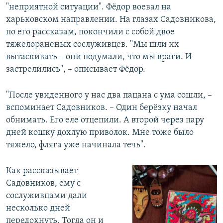
"неприятной ситуации". Фёдор воевал на
харьковском направлении. На глазах Садовникова,
по его рассказам, покончили с собой двое
тяжелораненых сослуживцев. "Мы шли их
вытаскивать – они подумали, что мы враги. И
застрелились", – описывает Фёдор.
"После увиденного у нас два пацана с ума сошли, –
вспоминает Садовников. – Один берёзку начал
обнимать. Его еле отцепили. А второй через пару
дней кошку дохлую приволок. Мне тоже было
тяжело, фляга уже начинала течь".
Как рассказывает
Садовников, ему с
сослуживцами дали
несколько дней
передохнуть. Тогда он и