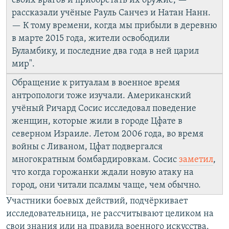
своих врагов и приобретать их оружие, —
рассказали учёные Рауль Санчез и Натан Нанн.
— К тому времени, когда мы прибыли в деревню
в марте 2015 года, жители освободили
Буламбику, и последние два года в ней царил
мир".
Обращение к ритуалам в военное время
антропологи тоже изучали. Американский
учёный Ричард Сосис исследовал поведение
женщин, которые жили в городе Цфате в
северном Израиле. Летом 2006 года, во время
войны с Ливаном, Цфат подвергался
многократным бомбардировкам. Сосис
заметил
,
что когда горожанки ждали новую атаку на
город, они читали псалмы чаще, чем обычно.
Участники боевых действий, подчёркивает
исследовательница, не рассчитывают целиком на
свои знания или на правила военного искусства.