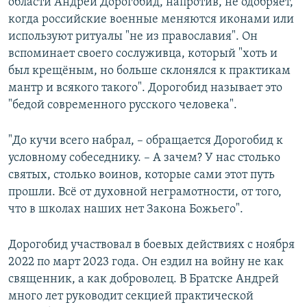
области Андрей Дорогобид, напротив, не одобряет,
когда российские военные меняются иконами или
используют ритуалы "не из православия". Он
вспоминает своего сослуживца, который "хоть и
был крещёным, но больше склонялся к практикам
мантр и всякого такого". Дорогобид называет это
"бедой современного русского человека".
"До кучи всего набрал, – обращается Дорогобид к
условному собеседнику. – А зачем? У нас столько
святых, столько воинов, которые сами этот путь
прошли. Всё от духовной неграмотности, от того,
что в школах наших нет Закона Божьего".
Дорогобид участвовал в боевых действиях с ноября
2022 по март 2023 года. Он ездил на войну не как
священник, а как доброволец. В Братске Андрей
много лет руководит секцией практической