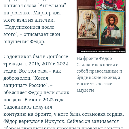
написал слова "Ангел мой"
на рюкзаке. Маркер для
этого взял из аптечки.
"Подуспокоился после
этого", – описывает свои
ощущения Фёдор.
Садовников был в Донбассе
На фронте Фёдор
трижды: в 2015, 2017 и 2022
Садовников носил с
годах. Все три раза – как
собой православные и
буддийские иконы, а
доброволец. "Хотел
также языческие
защищать Россию", –
амулеты
объясняет Фёдор цели своих
поездок. В июне 2022 года
Садовников получил
контузию на фронте, у него была остановка сердца.
Фёдор вернулся в Иркутск. Сейчас он занимается
сбором гуманитарной помощи и проводит занятия