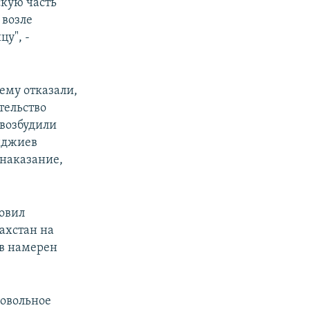
скую часть
 возле
у", -
ему отказали,
тельство
 возбудили
нджиев
 наказание,
новил
ахстан на
ев намерен
мовольное