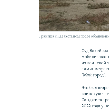
Граница с Казахстаном после объявлен
Суд Бокейорд
мобилизованн
из воинской 
администрати
"Мой город".
Это был второ
воинскую час
Санджиев треб
2022 года у н