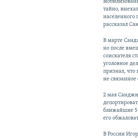
мобилизованн
тайно, выехал
населенного 
рассказал С
В марте Санд
но после вме
соискателя с
уголовное де
признал, что
не связанное 
2 мая Санджие
депортироват
ближайшие 5 
его обжаловат
В России Иго