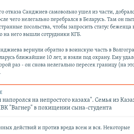
го отказа Санджиев самовольно ушел из части, добралс
ле чего нелегально перебрался в Беларусь. Там он пы
транные посольства, чтобы запросить статус беженца 
ко на него вышли сотрудники КГБ.
нджиева вернули обратно в воинскую часть в Волгогра
ларусь ближайшие 10 лет, и взяли под охрану. Ему уда
торой раз - он снова нелегально пересек границу (на это
.
Е
напоролся на непростого казаха". Семья из Каза
ЧВК "Вагнер" в похищении сына-студента
енных действий и против вреда всем и вся. Некоторые