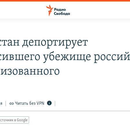
стан депортирует
сившего убежище россий
изованного
ся
Читать без VPN
сточник в Google