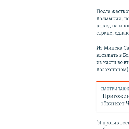
После жестко
Калмыкии, пос
выход на инос
стране, одна
Из Минска Са
въезжать в Бе
из части во в
Казахстаном)
СМОТРИ ТАКЖ
"Пригожин 
обвиняет 
"Я против во