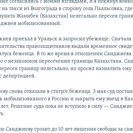
ые согласились с моими взглядами, и я покинул воин
 на такси из Волгограда в сторону села Палласовка, где
пункта Жанибек (Казахстан) нелегально пересек границ
анджиев мобилизованный.
жиев приехал в Уральск и запросил убежище. Сначала 
шательства правозащитников выдали временное свиде
татуса беженца. В то же время в отношении Санджиева
ло о незаконном пересечении границы Казахстана. Са
 пересек границу нелегально, но просил назначить ему
с депортацией.
ву снова отказали в статусе беженца. 3 мая суд поста
ь мобилизованного в Россию и закрыть ему въезд в Каз
лет. Решение суда пока не вступило в силу — Санджи
ь.
рю Санджиеву грозит до 10 лет лишения свободы за са