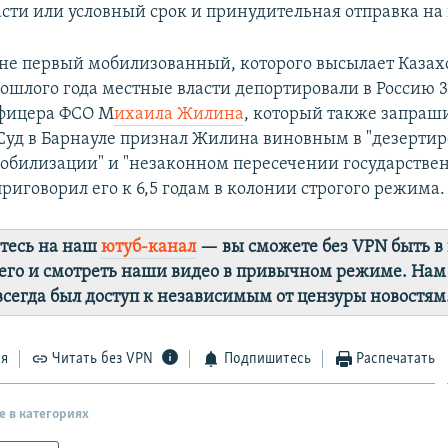
асти или условный срок и принудительная отправка на 
не первый мобилизованный, которого высылает Казахс
ошлого года местные власти депортировали в Россию 3
фицера ФСО М
ихаила Жилина
, который также запраш
уд в Барнауле признал Жилина виновным в "дезертир
мобилизации" и "незаконном пересечении государстве
риговорил его к 6,5 годам в колонии строгого режима.
тесь на наш
ютуб-канал
— вы сможете без VPN быть в
го и смотреть наши видео в привычном режиме. Нам
 всегда был доступ к независимым от цензуры новостям
ся
Читать без VPN
Подпишитесь
Распечатать
е в категориях