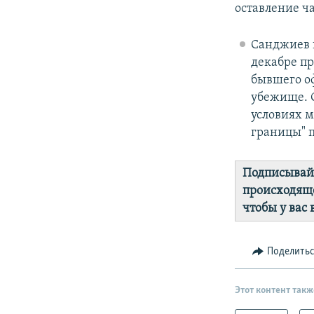
оставление ч
Санджиев 
декабре пр
бывшего о
убежище. С
условиях 
границы" п
Подписывай
происходяще
чтобы у вас
Поделить
Этот контент такж