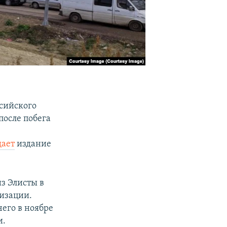
ссийского
после побега
щает
издание
из Элисты в
лизации.
чего в ноябре
и.