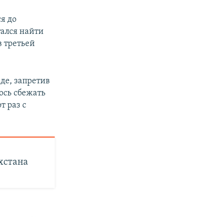
я до
тался найти
в третьей
де, запретив
лось сбежать
т раз с
хстана