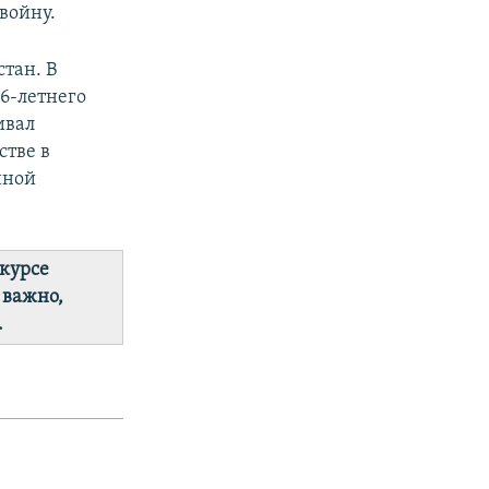
войну.
тан. В
6-летнего
ивал
стве в
нной
 курсе
 важно,
.