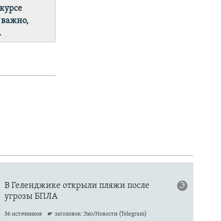
 курсе
 важно,
.