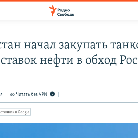
стан начал закупать тан
оставок нефти в обход Ро
ся
Читать без VPN
сточник в Google