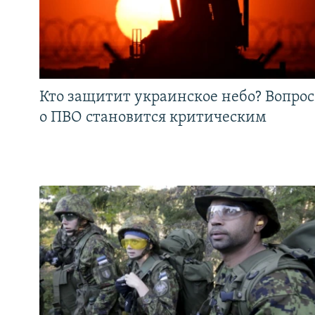
Кто защитит украинское небо? Вопрос
о ПВО становится критическим