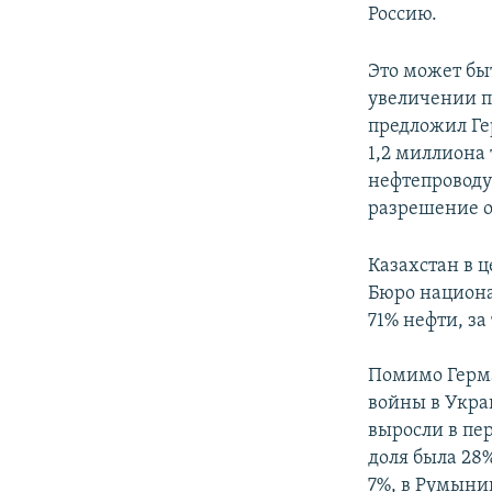
Россию.
Это может бы
увеличении п
предложил Ге
1,2 миллиона 
нефтепроводу
разрешение о
Казахстан в ц
Бюро национа
71% нефти, за
Помимо Герма
войны в Укра
выросли в пер
доля была 28
7%, в Румыни