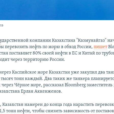
ев
сударственной компании Казахстана "Казмунайгаз" на
бы перевозить нефть по морю в обход России,
пишет
Bl
тан поставляет 80% своей нефти в ЕС и Китай по трубо
одит через территорию России.
 через Каспийское море Казахстан уже закупил два та
 тысяч тонн каждый. Два таких же танкера планируетс
к через Чёрное море, рассказал Bloomberg заместител
азахстана Ерлан Аккенженов.
м, Казахстан намерен до конца года нарастить перевоз
о 1,5 тонн нефти, чтобы снизить зависимость от поставо