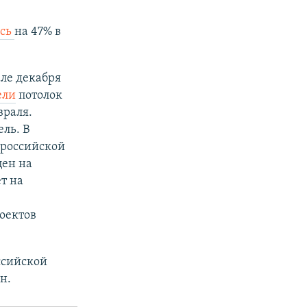
ись
на 47% в
але декабря
ели
потолок
враля.
ль. В
 российской
цен на
т на
оектов
ссийской
н.