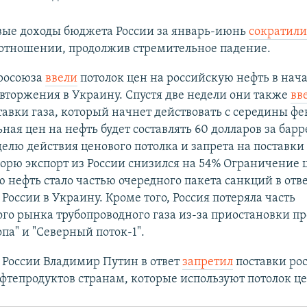
вые доходы бюджета России за январь-июнь
сократил
оотношении, продолжив стремительное падение.
росоюза
ввели
потолок цен на российскую нефть в нач
 вторжения в Украину. Спустя две недели они также
вв
тавки газа, который начнет действовать с середины фе
ая цен на нефть будет составлять 60 долларов за барре
елю действия ценового потолка и запрета на поставки
орю экспорт из России снизился на 54% Ограничение 
 нефть стало частью очередного пакета санкций в отве
России в Украину. Кроме того, Россия потеряла часть
го рынка трубопроводного газа из-за приостановки пр
па" и "Северный поток-1".
 России Владимир Путин в ответ
запретил
поставки ро
фтепродуктов странам, которые используют потолок це