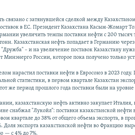
ть связано с затянувшейся сделкой между Казахстаном
оставок в ЕС. Президент Казахстана Касым-Жомарт То
рмании увеличить темпы поставки нефти с 200 тысяч т
тонн. Казахстанская нефть попадает в Германию через
 "Дружба" – и на увеличение поставок Казахстану нуж
т Минэнерго России, которое пока получено только уст
елом нарастил поставки нефти в Евросоюз в 2023 году
льной статистики, в первом квартале Казахстан экспо
 тот же период прошлого года поставки были на уровне
нии, казахстанскую нефть активно закупает Италия, 
ине снабжал "Лукойл": поставки казахстанской нефти 
вом квартале до 38% от общего объема экспорта, в пр
%. Доля экспорта казахстанской нефти во Францию выро
ю — с 4% до 7%.