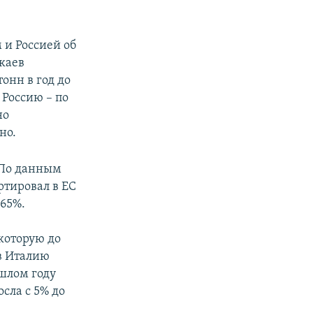
 и Россией об
каев
онн в год до
 Россию – по
но
но.
. По данным
ртировал в ЕС
 65%.
которую до
в Италию
ошлом году
сла с 5% до