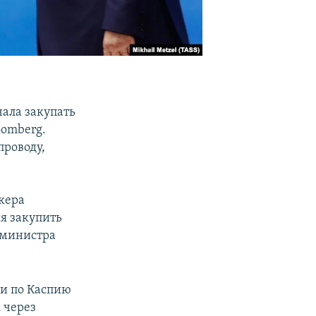
чала закупать
oomberg.
проводу,
нкера
я закупить
ь министра
ки по Каспию
к через