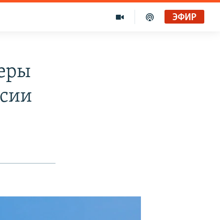
ЭФИР
керы
ссии