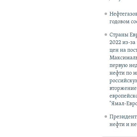
Нефтегазо
годовом с
Страны Ев
2022 из-за
цен на пос
Максимальн
первую нед
нефти по м
российскую
вторжение 
европейско
"Ямал-Евро
Президент
нефти и не