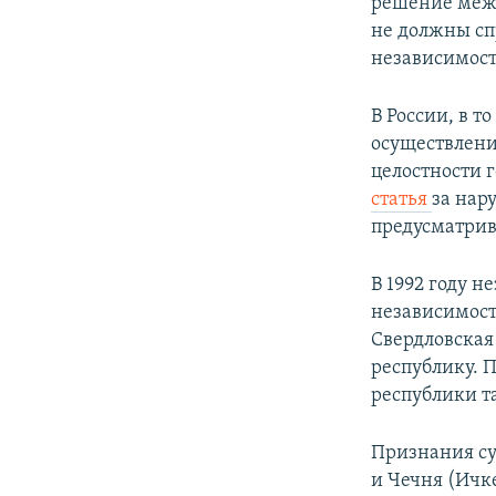
решение межд
не должны сп
независимости
В России, в т
осуществлени
целостности г
статья
за нар
предусматрив
В 1992 году н
независимости
Свердловская
республику. 
республики та
Признания су
и Чечня (Ичк