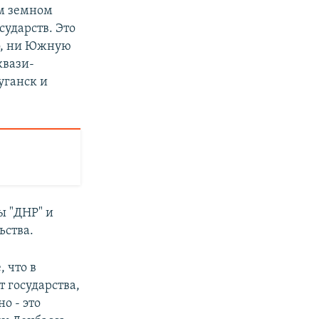
ем земном
сударств. Это
во, ни Южную
квази-
уганск и
ы "ДНР" и
ьства.
 что в
т государства,
о - это