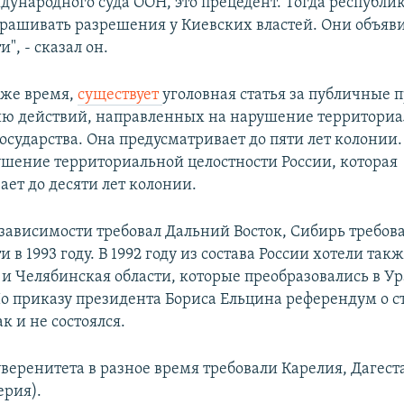
ународного суда ООН, это прецедент. Тогда республи
рашивать разрешения у Киевских властей. Они объяви
", - сказал он.
о же время,
существует
уголовная статья за публичные 
ю действий, направленных на нарушение территори
осударства. Она предусматривает до пяти лет колонии.
ушение территориальной целостности России, которая
ает до десяти лет колонии.
езависимости требовал Дальний Восток, Сибирь требов
 в 1993 году. В 1992 году из состава России хотели так
 и Челябинская области, которые преобразовались в У
По приказу президента Бориса Ельцина референдум о с
к и не состоялся.
веренитета в разное время требовали Карелия, Дагест
ерия).