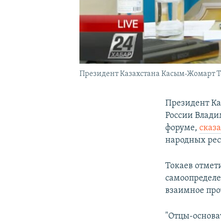
Президент Казахстана Касым-Жомарт Т
Президент Ка
России Влад
форуме,
сказ
народных рес
Токаев отмет
самоопределе
взаимное про
"Отцы-основат