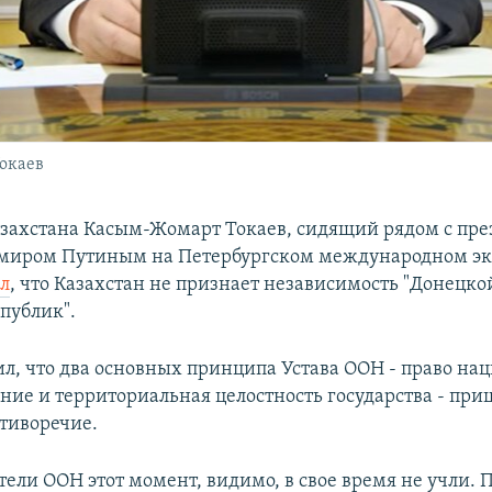
окаев
захстана Касым-Жомарт Токаев, сидящий рядом с пр
имиром Путиным на Петербургском международном э
ал
, что Казахстан не признает независимость "Донецко
публик".
ил, что два основных принципа Устава ООН - право на
ние и территориальная целостность государства - при
тиворечие.
ели ООН этот момент, видимо, в свое время не учли. 