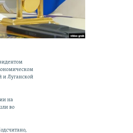
езидентом
кономическом
й и Луганской
ции на
шли во
Подсчитано,