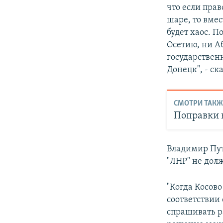
что если пра
шаре, то вмес
будет хаос. 
Осетию, ни А
государствен
Донецк", - ск
СМОТРИ ТАКЖ
Поправки 
Владимир Пут
"ЛНР" не дол
"Когда Косов
соответствии 
спрашивать р