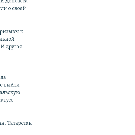
ки Донбасса
ли о своей
призывы к
альной
 И другая
ала
же выйти
ральскую
татусе
ан, Татарстан