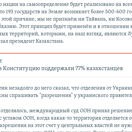
во нации на самоопределение будет реализовано на вс
то 193 государств на Земле возникнет более 500-600 го
По этой причине, мы не признаём ни Тайвань, ни Косо
бхазию. Этот принцип будет применён и в отношении 
ных территорий, которыми, на наш взгляд, являются Л
азал президент Казахстана.
Е
в Конституцию поддержали 77% казахстанцев
ин незадолго до него сказал, что отделения от Украин
жны спрашивать "разрешения" у украинского правител
о отделялось, международный суд ООН принял решение,
с уставом ООН, когда какая-то территория отделяется о
азрешения на этот счет у центральных властей не нужн