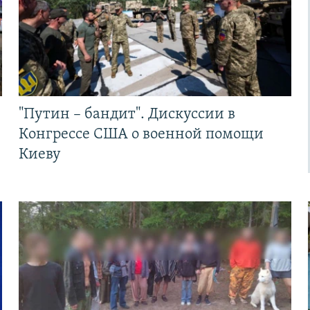
"Путин – бандит". Дискуссии в
Конгрессе США о военной помощи
Киеву