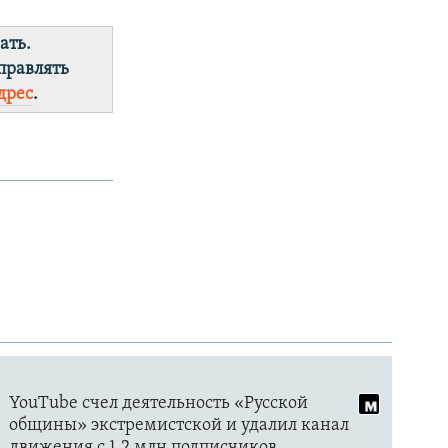
ать.
правлять
дрес
.