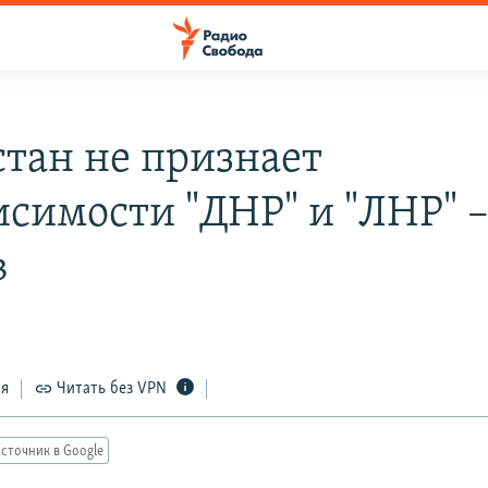
стан не признает
исимости "ДНР" и "ЛНР" 
в
ся
Читать без VPN
сточник в Google