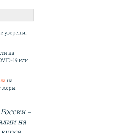
не уверены,
сти на
OVID-19 или
ла
на
е меры
России –
алии на
 курсе