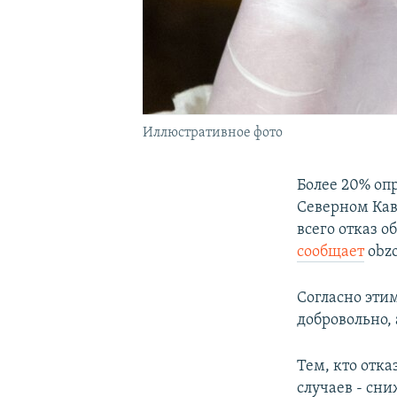
Иллюстративное фото
Более 20% оп
Северном Кав
всего отказ 
сообщает
obzo
Согласно эти
добровольно,
Тем, кто отка
случаев - сн