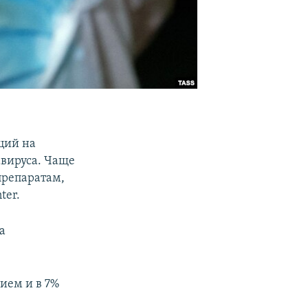
ций на
авируса. Чаще
препаратам,
ter.
а
нием и в 7%