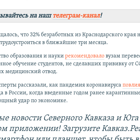
ывайтесь на наш
телеграм-канал
!
щалось, что 32% безработных из Краснодарского края 
 трудоустроиться в ближайшие три месяца.
тво образования и науки
рекомендовало
вузам переве
ное обучение студентов, не сделавших прививку от C
х медицинский отвод.
сперты рассказали, как пандемия коронавируса
повлия
а в России, когда введенные годом ранее карантинны
ощный удар по экономике.
ые новости Северного Кавказа и Юга 
ом приложении! Загрузите Кавказ.Ре
смартфон или планшет, чтобы быть в