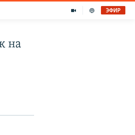
ЭФИР
к на