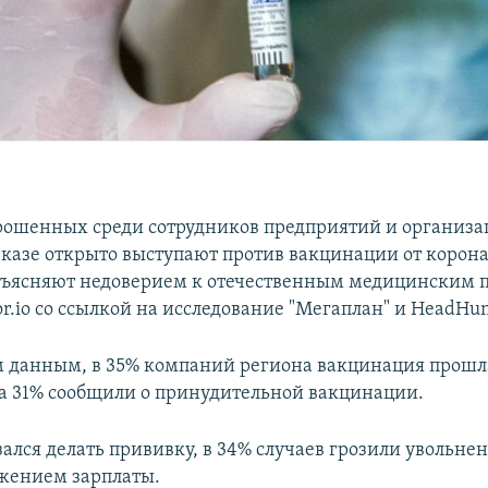
рошенных среди сотрудников предприятий и организа
казе открыто выступают против вакцинации от корон
объясняют недоверием к отечественным медицинским 
r.io со ссылкой на исследование "Мегаплан" и HeadHun
м данным, в 35% компаний региона вакцинация прошл
 а 31% сообщили о принудительной вакцинации.
зался делать прививку, в 34% случаев грозили увольне
ижением зарплаты.