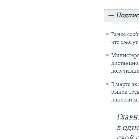
— Подпис
Ранее сооб
что смогут
Министерс
дистанцион
получивши
В марте эк
рынок труд
нанесли м
Главн
в одн
свой 