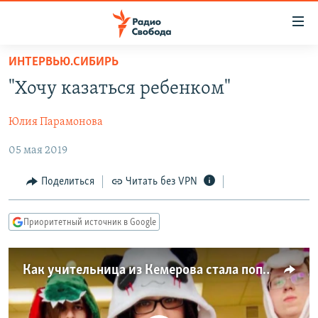
Ссылки
для
упрощенного
ИНТЕРВЬЮ.СИБИРЬ
ПРОГРАММЫ
доступа
"Хочу казаться ребенком"
ПОДКАСТЫ
Вернуться
к
Юлия Парамонова
АВТОРСКИЕ ПРОЕКТЫ
основному
05 мая 2019
ЦИТАТЫ СВОБОДЫ
содержанию
Вернутся
МНЕНИЯ
Поделиться
Читать без VPN
к
КУЛЬТУРА
главной
Приоритетный источник в Google
навигации
IDEL.РЕАЛИИ
Вернутся
КАВКАЗ.РЕАЛИИ
к
Как учительница из Кемерова стала популярным влогером
СЕВЕР.РЕАЛИИ
поиску
СИБИРЬ.РЕАЛИИ