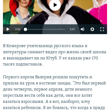
РАСПИСАНИЕ ВЕЩАНИЯ
No media source currently available
ПОДПИШИТЕСЬ НА РАССЫЛКУ
СОЦИАЛЬНЫЕ СЕТИ
0:00
3:47
В Кемерове учительница русского языка и
литературы снимает видео про жизнь своей школы
и выкладывает их на Ютуб. У ее канала уже 170
Все сайты РСЕ/РС
тысяч подписчиков.
Первого апреля Валерия решила пошутить и
пришла на урок в костюме панды. "Это был первый
день четверти, первое апреля, дети немного
перестали вести себя как дети, они все хотят
казаться взрослыми. А я вот, наоборот, хочу
казаться ребенком. Я не боялась, что когда я приду