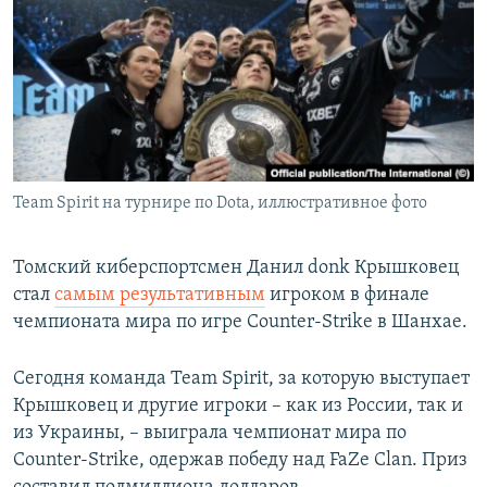
РАСПИСАНИЕ ВЕЩАНИЯ
ПОДПИШИТЕСЬ НА РАССЫЛКУ
СОЦИАЛЬНЫЕ СЕТИ
Team Spirit на турнире по Dota, иллюстративное фото
Все сайты РСЕ/РС
Томский киберспортсмен Данил donk Крышковец
стал
самым результативным
игроком в финале
чемпионата мира по игре Counter-Strike в Шанхае.
Сегодня команда Team Spirit, за которую выступает
Крышковец и другие игроки – как из России, так и
из Украины, – выиграла чемпионат мира по
Counter-Strike, одержав победу над FaZe Clan. Приз