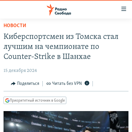
Ссылки
для
упрощенного
НОВОСТИ
ПРОГРАММЫ
доступа
Киберспортсмен из Томска стал
ПОДКАСТЫ
Вернуться
лучшим на чемпионате по
к
АВТОРСКИЕ ПРОЕКТЫ
Counter-Strike в Шанхае
основному
ЦИТАТЫ СВОБОДЫ
содержанию
15 декабря 2024
Вернутся
МНЕНИЯ
к
Поделиться
Читать без VPN
КУЛЬТУРА
главной
навигации
IDEL.РЕАЛИИ
Приоритетный источник в Google
Вернутся
КАВКАЗ.РЕАЛИИ
к
СЕВЕР.РЕАЛИИ
поиску
СИБИРЬ.РЕАЛИИ