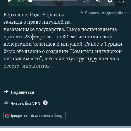
0:00
1:48
РАСПИСАНИЕ ВЕЩАНИЯ
240p
Скачать медиафайл
Верховная Рада Украины
ПОДПИШИТЕСЬ НА РАССЫЛКУ
360p
заявила о праве ингушей на
независимое государство. Такое постановление
480p
СОЦИАЛЬНЫЕ СЕТИ
Auto
240p
360p
480p
принято 23 февраля – на 80-летие сталинской
720p
депортации чеченцев и ингушей. Ранее в Турции
720p
1080p
1080p
было объявлено о создании "Комитета ингушской
независимости", в России эту структуру внесли в
реестр "иноагентов".
Все сайты РСЕ/РС
Поделиться
Читать без VPN
Приоритетный источник в Google