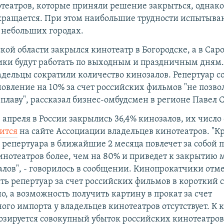
отеатров, которые приняли решение закрыться, однако
кращается. При этом наибольшие трудности испытыва
 небольших городах.
ой области закрылся кинотеатр в Богородске, а в Сар
ки будут работать по выходным и праздничным дням
адельцы сократили количество кинозалов. Репертуар с
новление на 10% за счет российских фильмов "не позво
 плаву", рассказал бизнес-омбудсмен в регионе Павел 
 апреля в России закрылись 36,4% кинозалов, их число
ится
на сайте Ассоциации владельцев кинотеатров. "
 репертуара в ближайшие 2 месяца повлечет за собой 
инотеатров более, чем на 80% и приведет к закрытию
лов", - говорилось в сообщении. Кинопрокатчики отме
ть репертуар за счет российских фильмов в короткий 
, а возможность получить картину в прокат за счет
ого импорта у владельцев кинотеатров отсутствует. К 
озируется совокупный убыток российских кинотеатров 