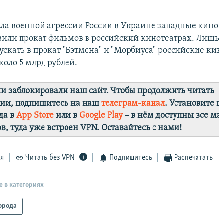
ала военной агрессии России в Украине западные кин
или прокат фильмов в российский кинотеатрах. Лишь
скать в прокат "Бэтмена" и "Морбиуса" российские к
коло 5 млрд рублей.
ии заблокировали наш сайт. Чтобы продолжить читать
лии, подпишитесь на наш
телеграм-канал
. Установите
да в
App Store
или в
Google Play
– в нём доступны все 
в, туда уже встроен VPN. Оставайтесь с нами!
ся
Читать без VPN
Подпишитесь
Распечатать
е в категориях
орода