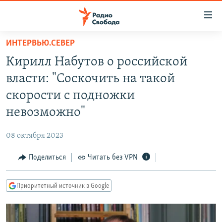
Ссылки
для
упрощенного
ИНТЕРВЬЮ.СЕВЕР
ПРОГРАММЫ
доступа
Кирилл Набутов о российской
ПОДКАСТЫ
Вернуться
власти: "Соскочить на такой
к
АВТОРСКИЕ ПРОЕКТЫ
скорости с подножки
основному
ЦИТАТЫ СВОБОДЫ
содержанию
невозможно"
Вернутся
МНЕНИЯ
к
08 октября 2023
КУЛЬТУРА
главной
Поделиться
Читать без VPN
навигации
IDEL.РЕАЛИИ
Вернутся
КАВКАЗ.РЕАЛИИ
к
Приоритетный источник в Google
СЕВЕР.РЕАЛИИ
поиску
СИБИРЬ.РЕАЛИИ