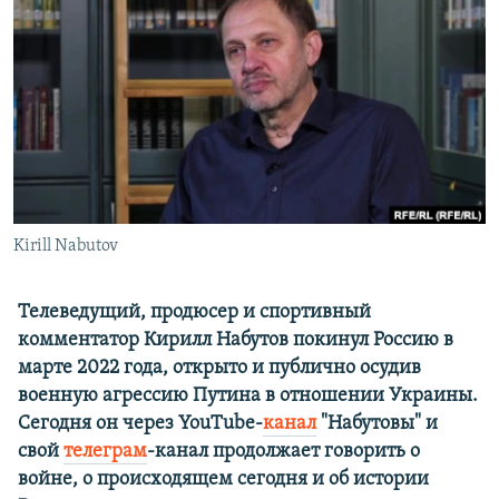
РАСПИСАНИЕ ВЕЩАНИЯ
ПОДПИШИТЕСЬ НА РАССЫЛКУ
СОЦИАЛЬНЫЕ СЕТИ
Kirill Nabutov
Все сайты РСЕ/РС
Телеведущий, продюсер и спортивный
комментатор Кирилл Набутов покинул Россию в
марте 2022 года, открыто и публично осудив
военную агрессию Путина в отношении Украины.
Сегодня он через YouTube-
канал
"Набутовы" и
свой
телеграм
-канал продолжает говорить о
войне, о происходящем сегодня и об истории