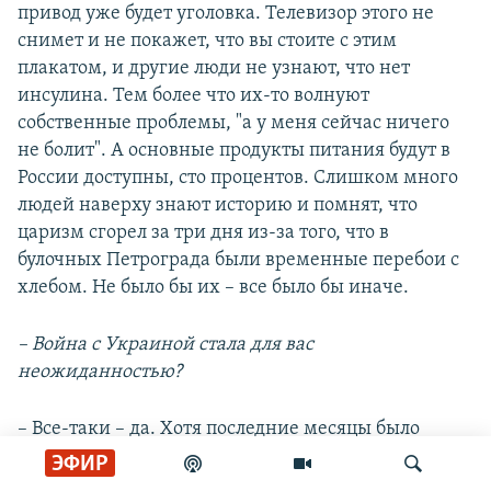
привод уже будет уголовка. Телевизор этого не
снимет и не покажет, что вы стоите с этим
плакатом, и другие люди не узнают, что нет
инсулина. Тем более что их-то волнуют
собственные проблемы, "а у меня сейчас ничего
не болит". А основные продукты питания будут в
России доступны, сто процентов. Слишком много
людей наверху знают историю и помнят, что
царизм сгорел за три дня из-за того, что в
булочных Петрограда были временные перебои с
хлебом. Не было бы их – все было бы иначе.
– Война с Украиной стала для вас
неожиданностью?
– Все-таки – да. Хотя последние месяцы было
ощущение опускающейся свинцовой плиты, но
ЭФИР
мне не могло прийти такое в голову даже после