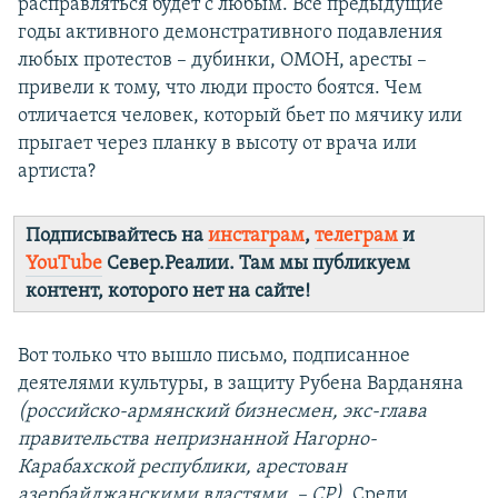
расправляться будет с любым. Все предыдущие
годы активного демонстративного подавления
любых протестов – дубинки, ОМОН, аресты –
привели к тому, что люди просто боятся. Чем
отличается человек, который бьет по мячику или
прыгает через планку в высоту от врача или
артиста?
Подписывайтесь на
инстаграм
,
телеграм
и
YouTube
Север.Реалии. Там мы публикуем
контент, которого нет на сайте!
Вот только что вышло письмо, подписанное
деятелями культуры, в защиту Рубена Варданяна
(российско-армянский бизнесмен, экс-глава
правительства непризнанной Нагорно-
Карабахской республики, арестован
азербайджанскими властями. – СР)
. Среди