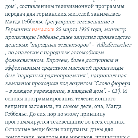
дом", составлением телевизионной программы
передач для германских жителей занималась
Магда Геббельс
(регулярное телевещание в
Германии
началось
22 марта 1935 года, министр
пропаганды Геббельс даже запустил производство
дешевых "народных телевизоров" – Volksfernseher
,
по аналогии с народным автомобилем
фольксвагеном. Впрочем, более доступным и
эффективным средством массовой пропаганды
был "народный радиоприемник", национальная
кампания проходила под лозунгом "Слово фюрера
– в каждое учреждение, в каждый дом". – СР)
. И
основы программирования телевизионного
вещания заложила, на самом деле, она, Магда
Геббельс. До сих пор по этому принципу
программируется телевещание во всех странах.
Основные вещи были нащупаны: днем для
домохозяек, вечером для мужиков, пришедших с